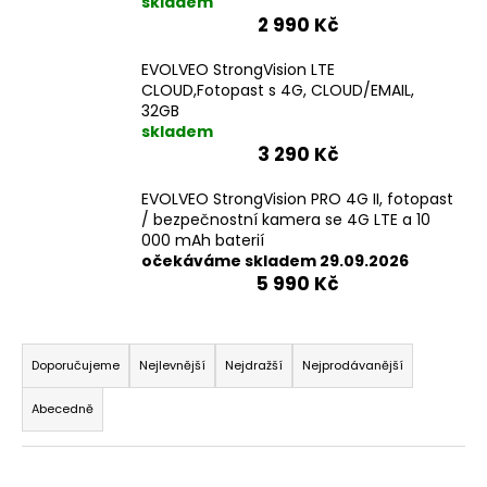
skladem
2 990 Kč
EVOLVEO StrongVision LTE
CLOUD,Fotopast s 4G, CLOUD/EMAIL,
32GB
skladem
3 290 Kč
EVOLVEO StrongVision PRO 4G II, fotopast
/ bezpečnostní kamera se 4G LTE a 10
000 mAh baterií
očekáváme skladem 29.09.2026
5 990 Kč
Ř
a
Doporučujeme
Nejlevnější
Nejdražší
Nejprodávanější
z
Abecedně
e
n
V
í