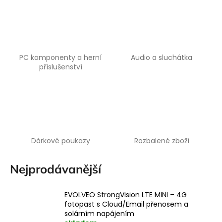
a
j
í
t
PC komponenty a herní
Audio a sluchátka
?
příslušenství
HLEDAT
Dárkové poukazy
Rozbalené zboží
Nejprodávanější
EVOLVEO StrongVision LTE MINI – 4G
fotopast s Cloud/Email přenosem a
solárním napájením