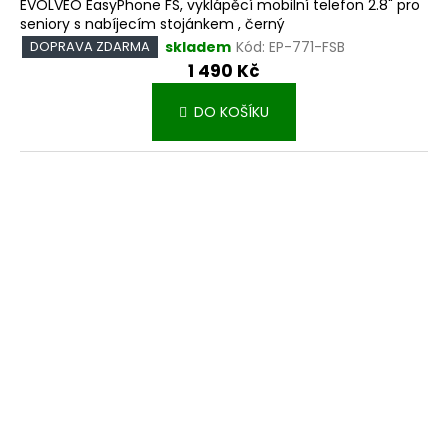
EVOLVEO EasyPhone FS, vyklápěcí mobilní telefon 2.8" pro
seniory s nabíjecím stojánkem , černý
skladem
Kód:
EP-771-FSB
DOPRAVA ZDARMA
1 490 Kč
DO KOŠÍKU