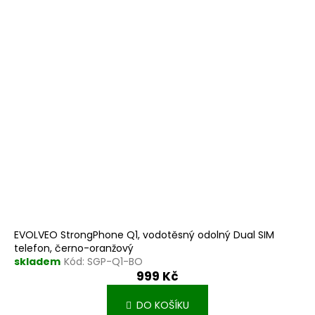
EVOLVEO StrongPhone Q1, vodotěsný odolný Dual SIM
telefon, černo-oranžový
skladem
Kód:
SGP-Q1-BO
999 Kč
DO KOŠÍKU