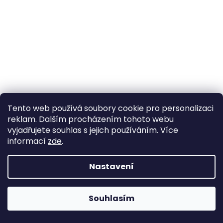
Tento web používá soubory cookie pro personalizaci
reklam. Dalším procházením tohoto webu
vyjadřujete souhlas s jejich používáním. Více
informací
zde
.
Nastavení
EVOLVEO EasyPhone ID, mobilní telefon pro seniory, bílý
skladem
Kód:
EP-400-IDW
690 Kč
Souhlasím
DO KOŠÍKU