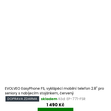
EVOLVEO EasyPhone FS, vyklápěcí mobilní telefon 2.8" pro
seniory s nabíjecím stojánkem, červený
skladem
Kód:
EP-771-FSR
DOPRAVA ZDARMA
1 490 Kč