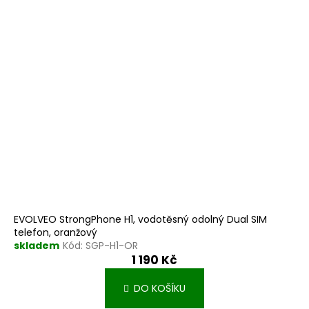
EVOLVEO StrongPhone H1, vodotěsný odolný Dual SIM
telefon, oranžový
skladem
Kód:
SGP-H1-OR
1 190 Kč
DO KOŠÍKU