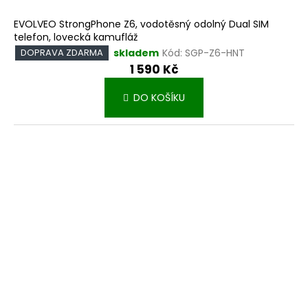
EVOLVEO StrongPhone Z6, vodotěsný odolný Dual SIM
telefon, lovecká kamufláž
skladem
Kód:
SGP-Z6-HNT
DOPRAVA ZDARMA
1 590 Kč
DO KOŠÍKU