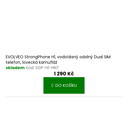
EVOLVEO StrongPhone H1, vodotěsný odolný Dual SIM
telefon, lovecká kamufláž
skladem
Kód:
SGP-H1-HNT
1 290 Kč
DO KOŠÍKU