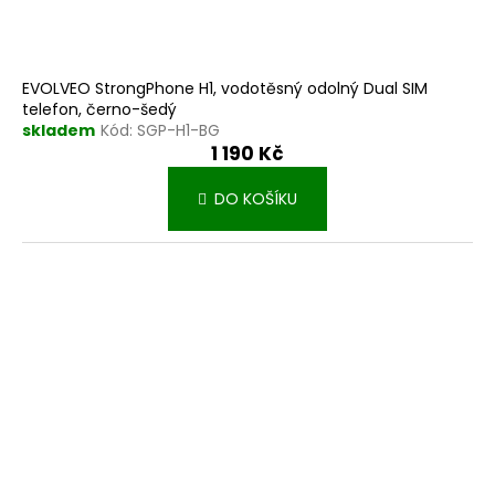
EVOLVEO StrongPhone H1, vodotěsný odolný Dual SIM
telefon, černo-šedý
skladem
Kód:
SGP-H1-BG
1 190 Kč
DO KOŠÍKU