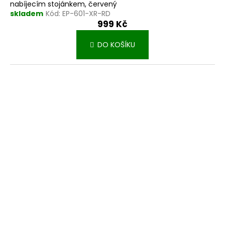
nabíjecím stojánkem, červený
skladem
Kód:
EP-601-XR-RD
999 Kč
DO KOŠÍKU