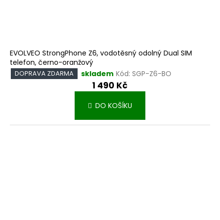
EVOLVEO StrongPhone Z6, vodotěsný odolný Dual SIM
telefon, černo-oranžový
skladem
Kód:
SGP-Z6-BO
DOPRAVA ZDARMA
1 490 Kč
DO KOŠÍKU