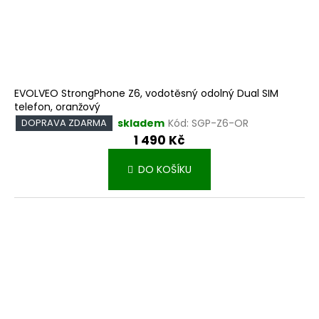
EVOLVEO StrongPhone Z6, vodotěsný odolný Dual SIM
telefon, oranžový
skladem
Kód:
SGP-Z6-OR
DOPRAVA ZDARMA
1 490 Kč
DO KOŠÍKU