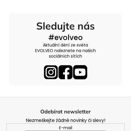
Sledujte nás
#evolveo
Aktuální dění ze světa
EVOLVEO naleznete na našich
sociálních sítích
Z
á
Odebírat newsletter
p
Nezmeškejte žádné novinky či slevy!
a
E-mail