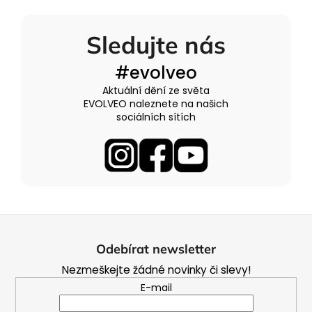
Sledujte nás
#evolveo
Aktuální dění ze světa
EVOLVEO naleznete na našich
sociálních sítích
Z
á
Odebírat newsletter
p
Nezmeškejte žádné novinky či slevy!
a
E-mail
t