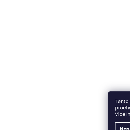
Tento 
prochá
Více i
Nas