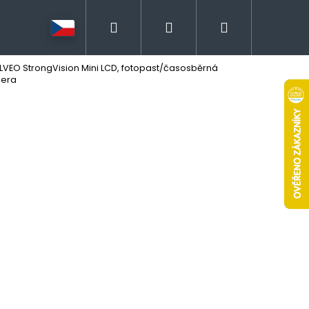
Hledat
Přihlášení
Nákupní
LVEO StrongVision Mini LCD, fotopast/časosběrná
košík
era