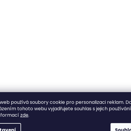
web používá soubory cookie pro personalizaci reklam. D
zením tohoto webu vyjadřujete souhlas s jejich používán
nformací
zde
.
tavení
Souhl