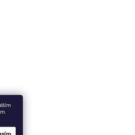
alším
ím.
asím