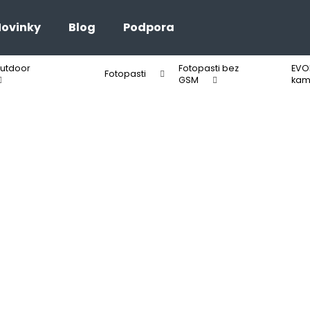
ovinky
Blog
Podpora
outdoor
Fotopasti bez
EVO
Co potřebujete najít?
Fotopasti
GSM
kam
HLEDAT