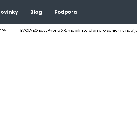
ovinky
Blog
Podpora
fony
EVOLVEO EasyPhone XR, mobilní telefon pro seniory s nabí
Co potřebujete najít?
HLEDAT