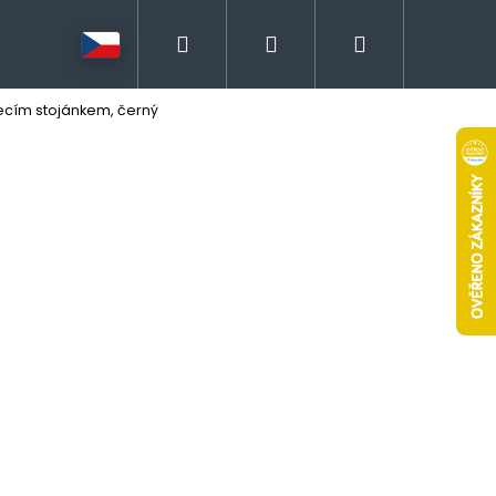
Hledat
Přihlášení
Nákupní
jecím stojánkem, černý
košík