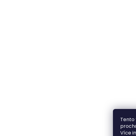
Tento 
prochá
Více i