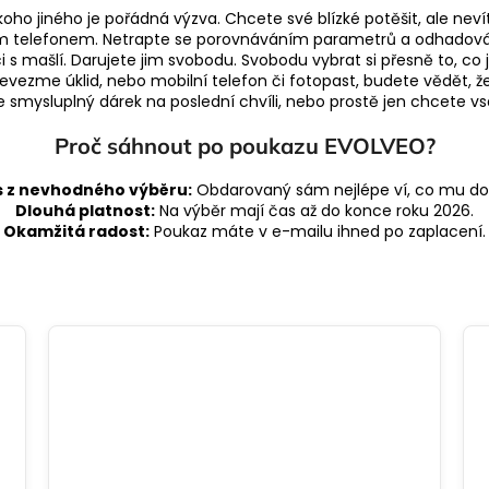
ho jiného je pořádná výzva. Chcete své blízké potěšit, ale neví
lním telefonem. Netrapte se porovnáváním parametrů a odhadov
s mašlí. Darujete jim svobodu. Svobodu vybrat si přesně to, co j
evezme úklid, nebo mobilní telefon či fotopast, budete vědět, že 
 smysluplný dárek na poslední chvíli, nebo prostě jen chcete vsad
Proč sáhnout po poukazu EVOLVEO?
s z nevhodného výběru:
Obdarovaný sám nejlépe ví, co mu d
Dlouhá platnost:
Na výběr mají čas až do konce roku 2026.
Okamžitá radost:
Poukaz máte v e-mailu ihned po zaplacení.