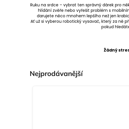
Ruku na srdce – vybrat ten správný dárek pro něko
hlídání zvěře nebo vyřešit problém s mobi
darujete něco mnohem lepšího než jen krabici 
Ať už si vyberou robotický vysavač, který za ně př
pokud hledáte
Žádný stre
Nejprodávanější