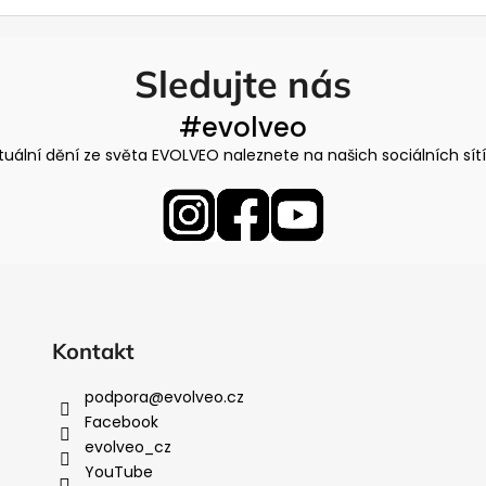
l
á
d
Sledujte nás
a
c
#evolveo
í
tuální dění ze světa EVOLVEO naleznete na našich sociálních sít
p
r
v
k
y
v
ý
p
Kontakt
i
s
podpora
@
evolveo.cz
u
Facebook
evolveo_cz
YouTube