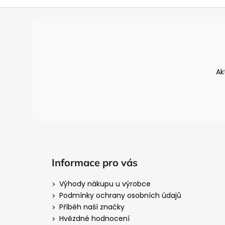
Z
á
p
a
t
Ak
í
Informace pro vás
Výhody nákupu u výrobce
Podmínky ochrany osobních údajů
Příběh naší značky
Hvězdné hodnocení