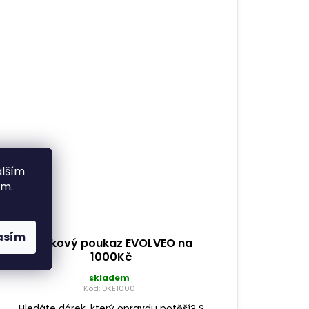
alším
ím.
asím
Dárkový poukaz EVOLVEO na
1000Kč
skladem
Kód:
DKE1000
Hledáte dárek, který opravdu potěší? S