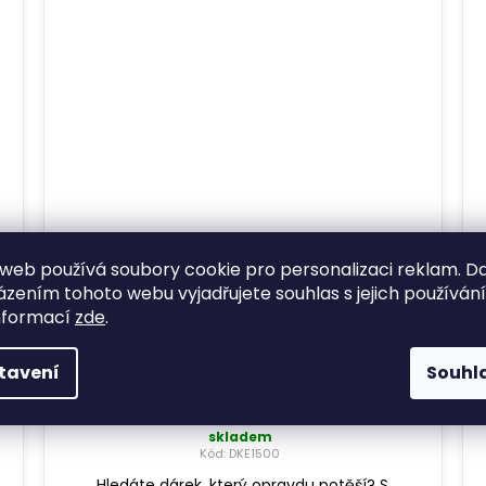
web používá soubory cookie pro personalizaci reklam. D
zením tohoto webu vyjadřujete souhlas s jejich používán
nformací
zde
.
tavení
Souhl
Dárkový poukaz EVOLVEO na
1500Kč
skladem
Kód:
DKE1500
Hledáte dárek, který opravdu potěší? S