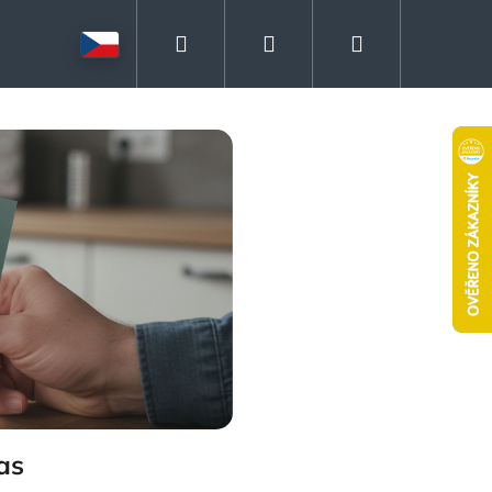
Hledat
Přihlášení
Nákupní
košík
as