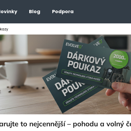
ovinky
Blog
Podpora
kazy
Co potřebujete najít?
HLEDAT
arujte to nejcennější – pohodu a volný č