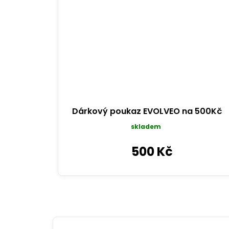
Dárkový poukaz EVOLVEO na 500Kč
skladem
500 Kč
V