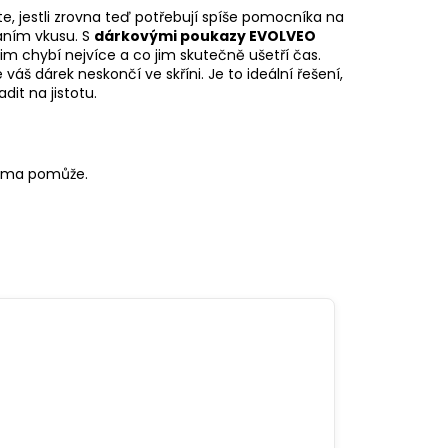
te, jestli zrovna teď potřebují spíše pomocníka na
áním vkusu. S
dárkovými poukazy EVOLVEO
im chybí nejvíce a co jim skutečně ušetří čas.
váš dárek neskončí ve skříni. Je to ideální řešení,
it na jistotu.
oma pomůže.