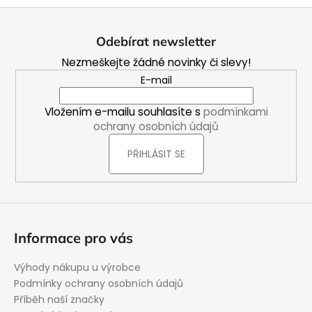
Z
á
Odebírat newsletter
p
Nezmeškejte žádné novinky či slevy!
a
E-mail
t
í
Vložením e-mailu souhlasíte s
podmínkami
ochrany osobních údajů
PŘIHLÁSIT SE
Informace pro vás
Výhody nákupu u výrobce
Podmínky ochrany osobních údajů
Příběh naší značky