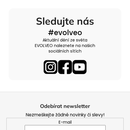
Sledujte nás
#evolveo
Aktuální dění ze světa
EVOLVEO naleznete na našich
sociálních sítích
Z
á
Odebírat newsletter
p
Nezmeškejte žádné novinky či slevy!
a
E-mail
t