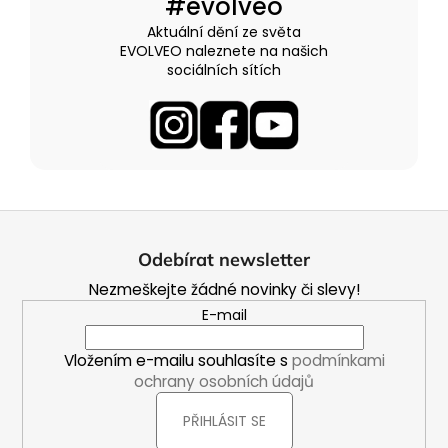
#evolveo
Aktuální dění ze světa
EVOLVEO naleznete na našich
sociálních sítích
Z
á
Odebírat newsletter
p
Nezmeškejte žádné novinky či slevy!
a
E-mail
t
í
Vložením e-mailu souhlasíte s
podmínkami
ochrany osobních údajů
PŘIHLÁSIT SE