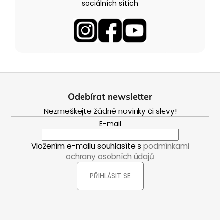
sociálních sítích
Z
á
Odebírat newsletter
p
Nezmeškejte žádné novinky či slevy!
a
E-mail
t
í
Vložením e-mailu souhlasíte s
podmínkami
ochrany osobních údajů
PŘIHLÁSIT SE