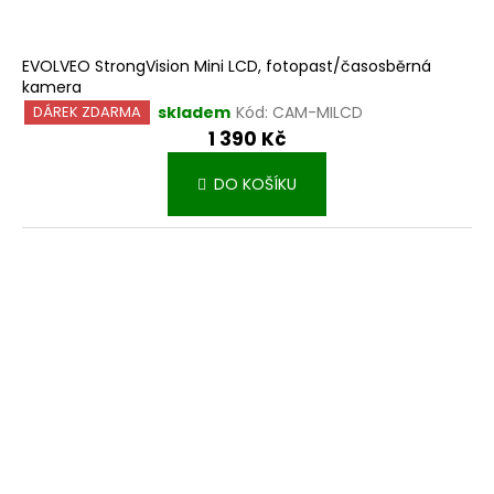
EVOLVEO StrongVision Mini LCD, fotopast/časosběrná
kamera
skladem
Kód:
CAM-MILCD
DÁREK ZDARMA
1 390 Kč
DO KOŠÍKU