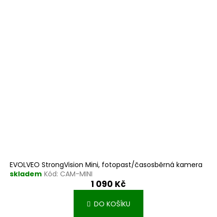
EVOLVEO StrongVision Mini, fotopast/časosběrná kamera
skladem
Kód:
CAM-MINI
1 090 Kč
DO KOŠÍKU