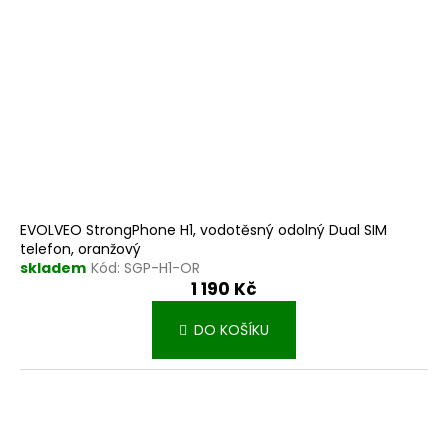
EVOLVEO StrongPhone H1, vodotěsný odolný Dual SIM
telefon, oranžový
skladem
Kód:
SGP-H1-OR
1 190 Kč
DO KOŠÍKU