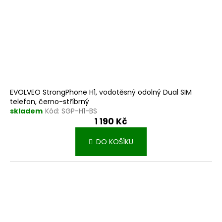
EVOLVEO StrongPhone H1, vodotěsný odolný Dual SIM
telefon, černo-stříbrný
skladem
Kód:
SGP-H1-BS
1 190 Kč
DO KOŠÍKU