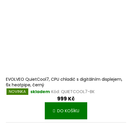
EVOLVEO QuietCool7, CPU chladič s digitálním displejem,
6x heatpipe, černý
skladem
Kód:
QUIETCOOL7-BK
NOVINKA
999 Kč
DO KOŠÍKU