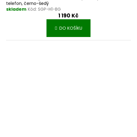
telefon, černo-šedý
skladem
Kód:
SGP-H1-BG
1 190 Kč
DO KOŠÍKU