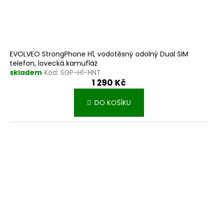
EVOLVEO StrongPhone H1, vodotěsný odolný Dual SIM
telefon, lovecká kamufláž
skladem
Kód:
SGP-H1-HNT
1 290 Kč
DO KOŠÍKU