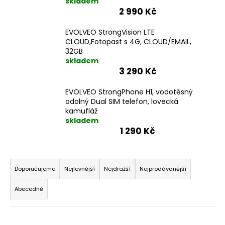
skladem
2 990 Kč
EVOLVEO StrongVision LTE
CLOUD,Fotopast s 4G, CLOUD/EMAIL,
32GB
skladem
3 290 Kč
EVOLVEO StrongPhone H1, vodotěsný
odolný Dual SIM telefon, lovecká
kamufláž
skladem
1 290 Kč
Ř
a
Doporučujeme
Nejlevnější
Nejdražší
Nejprodávanější
z
Abecedně
e
n
V
í