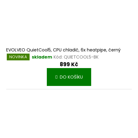
EVOLVEO QuietCool5, CPU chladič, 6x heatpipe, černý
skladem
Kód:
QUIETCOOL5-BK
NOVINKA
899 Kč
DO KOŠÍKU