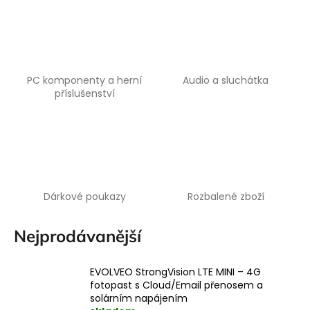
a
j
í
t
PC komponenty a herní
Audio a sluchátka
?
příslušenství
HLEDAT
Dárkové poukazy
Rozbalené zboží
Nejprodávanější
EVOLVEO StrongVision LTE MINI – 4G
fotopast s Cloud/Email přenosem a
solárním napájením