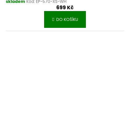
skladem
Kód:
EP-570-XS-WH
699 Kč
DO KOŠÍKU