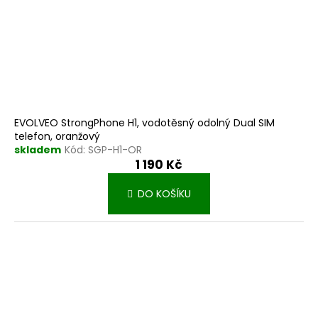
EVOLVEO StrongPhone H1, vodotěsný odolný Dual SIM
telefon, oranžový
skladem
Kód:
SGP-H1-OR
1 190 Kč
DO KOŠÍKU