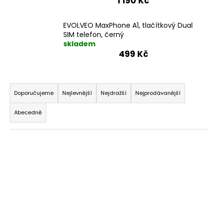
1 190 Kč
EVOLVEO MaxPhone A1, tlačítkový Dual
SIM telefon, černý
skladem
499 Kč
Ř
a
Doporučujeme
Nejlevnější
Nejdražší
Nejprodávanější
z
Abecedně
e
n
V
í
ý
p
p
r
i
o
s
d
p
u