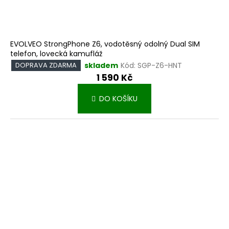
EVOLVEO StrongPhone Z6, vodotěsný odolný Dual SIM
telefon, lovecká kamufláž
skladem
Kód:
SGP-Z6-HNT
DOPRAVA ZDARMA
1 590 Kč
DO KOŠÍKU