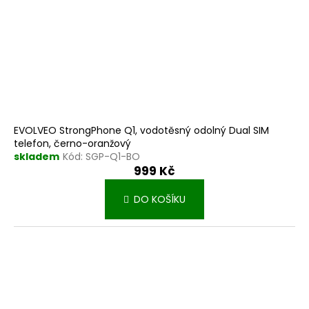
EVOLVEO StrongPhone Q1, vodotěsný odolný Dual SIM
telefon, černo-oranžový
skladem
Kód:
SGP-Q1-BO
999 Kč
DO KOŠÍKU