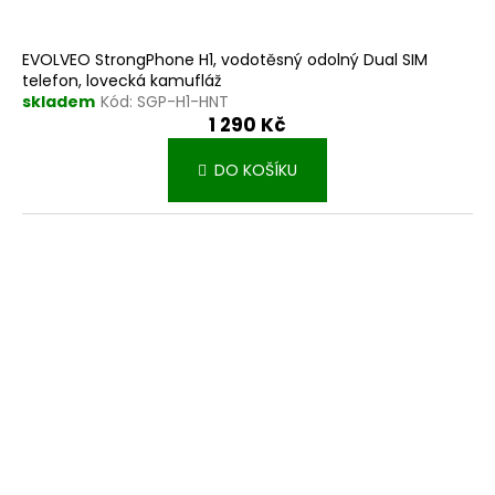
EVOLVEO StrongPhone H1, vodotěsný odolný Dual SIM
telefon, lovecká kamufláž
skladem
Kód:
SGP-H1-HNT
1 290 Kč
DO KOŠÍKU