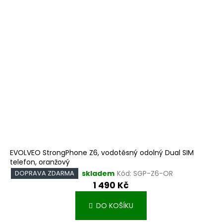
EVOLVEO StrongPhone Z6, vodotěsný odolný Dual SIM
telefon, oranžový
skladem
Kód:
SGP-Z6-OR
DOPRAVA ZDARMA
1 490 Kč
DO KOŠÍKU