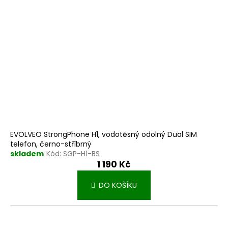
r
k
o
t
d
ů
u
k
t
ů
EVOLVEO StrongPhone H1, vodotěsný odolný Dual SIM
telefon, černo-stříbrný
skladem
Kód:
SGP-H1-BS
1 190 Kč
DO KOŠÍKU