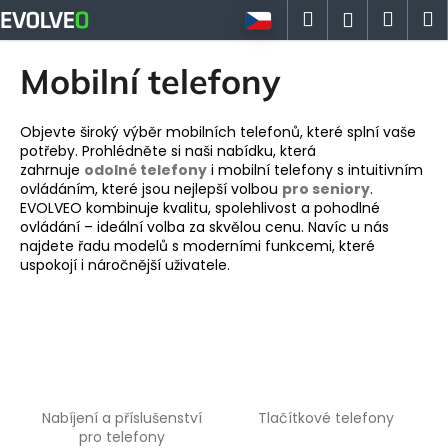
K
Přejít
Hledat
Náku
M
Přihlášen
na
o
obsah
Zpět
Zpět
košík
š
Mobilní telefony
í
C
k
o
Objevte široký výběr mobilních telefonů, které splní vaše
potřeby. Prohlédněte si naši nabídku, která
p
zahrnuje
odolné telefony
i mobilní telefony s intuitivním
o
ovládáním, které jsou nejlepší volbou
pro seniory
.
EVOLVEO kombinuje kvalitu, spolehlivost a pohodlné
t
ovládání – ideální volba za skvělou cenu. Navíc u nás
ř
najdete řadu modelů s moderními funkcemi, které
e
uspokojí i náročnější uživatele.
b
u
j
e
t
e
Nabíjení a příslušenství
Tlačítkové telefony
pro telefony
n