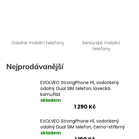
a
j
í
t
?
Odolné mobilní telefony
Seniorské mobilní
telefony
Nejprodávanější
HLEDAT
EVOLVEO StrongPhone H1, vodotěsný
odolný Dual SIM telefon, lovecká
kamufláž
skladem
1 290 Kč
EVOLVEO StrongPhone H1, vodotěsný
odolný Dual SIM telefon, černo-stříbrný
skladem