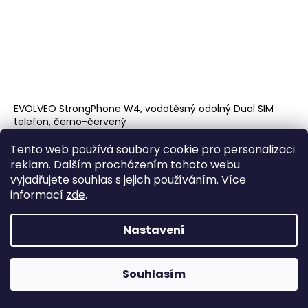
EVOLVEO StrongPhone W4, vodotěsný odolný Dual SIM
telefon, černo-červený
skladem
Kód:
SGP-W4-BR
1 390 Kč
Tento web používá soubory cookie pro personalizaci
reklam. Dalším procházením tohoto webu
DO KOŠÍKU
vyjadřujete souhlas s jejich používáním. Více
informací
zde
.
Nastavení
Souhlasím