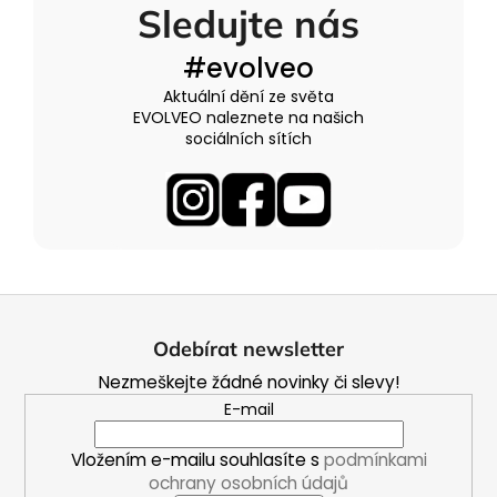
Sledujte nás
#evolveo
Aktuální dění ze světa
EVOLVEO naleznete na našich
sociálních sítích
Z
á
Odebírat newsletter
p
Nezmeškejte žádné novinky či slevy!
a
E-mail
t
í
Vložením e-mailu souhlasíte s
podmínkami
ochrany osobních údajů