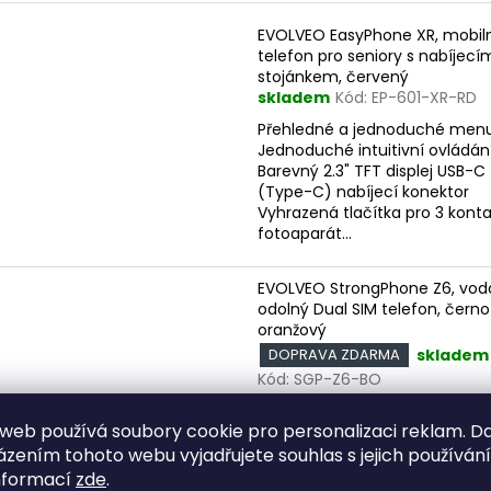
EVOLVEO EasyPhone XR, mobil
telefon pro seniory s nabíjecí
stojánkem, červený
skladem
Kód:
EP-601-XR-RD
Přehledné a jednoduché men
Jednoduché intuitivní ovládán
Barevný 2.3" TFT displej USB-C
(Type-C) nabíjecí konektor
Vyhrazená tlačítka pro 3 kont
fotoaparát...
EVOLVEO StrongPhone Z6, vod
odolný Dual SIM telefon, černo
oranžový
skladem
DOPRAVA ZDARMA
Kód:
SGP-Z6-BO
Displej 2,8” Dual SIM USB-C (T
web používá soubory cookie pro personalizaci reklam. D
nabíjeci konektor Vodotěsný
(odolnost IP68) Pogumovaný 
zením tohoto webu vyjadřujete souhlas s jejich používán
povrch Baterie s kapacitou 4
nformací
zde
.