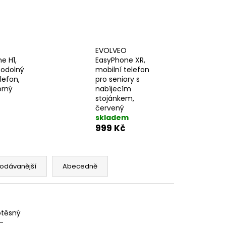
EVOLVEO
e H1,
EasyPhone XR,
 odolný
mobilní telefon
lefon,
pro seniory s
brný
nabíjecím
stojánkem,
červený
skladem
999 Kč
odávanější
Abecedně
otěsný
-