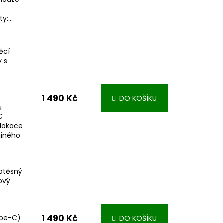
y:...
ěcí
y s
1 490 Kč
DO KOŠÍKU
u
C
olokace
jiného
otěsný
ový
1 490 Kč
ype-C)
DO KOŠÍKU