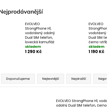
Nejprodávanější
EVOLVEO
EVOLVEO
StrongPhone H1,
StrongPhon
vodotěsný odolný
vodotěsný
Dual SIM telefon,
Dual SIM te
lovecká kamufláž
černo-stří
skladem
skladem
1 290 Kč
1 190 Kč
Ř
a
Doporučujeme
Nejlevnější
Nejdražší
Nejpr
z
e
V
n
ý
EVOLVEO StrongPhone H1, vod
odolný Dual SIM telefon, černo
p