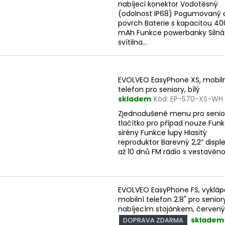
nabíjeci konektor Vodotěsný
(odolnost IP68) Pogumovaný 
povrch Baterie s kapacitou 4
mAh Funkce powerbanky Silná
svítilna...
EVOLVEO EasyPhone XS, mobil
telefon pro seniory, bílý
skladem
Kód:
EP-570-XS-WH
Zjednodušené menu pro senio
tlačítko pro případ nouze Fun
sirény Funkce lupy Hlasitý
reproduktor Barevný 2,2“ disple
až 10 dnů FM rádio s vestavěnou
EVOLVEO EasyPhone FS, vykláp
mobilní telefon 2.8" pro senior
nabíjecím stojánkem, červený
skladem
DOPRAVA ZDARMA