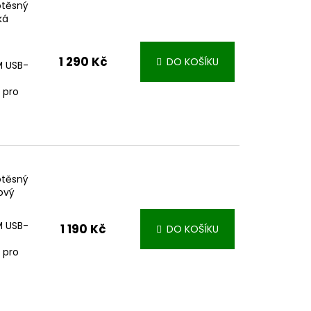
otěsný
ká
1 290 Kč
DO KOŠÍKU
IM USB-
 pro
otěsný
ový
IM USB-
1 190 Kč
DO KOŠÍKU
 pro