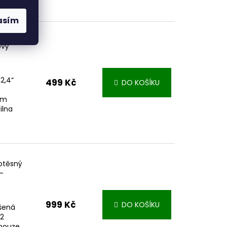
asím
ový
2,4“
499 Kč
DO KOŠÍKU
ím
ilna
otěsný
-
999 Kč
DO KOŠÍKU
šená
 2
 nouze