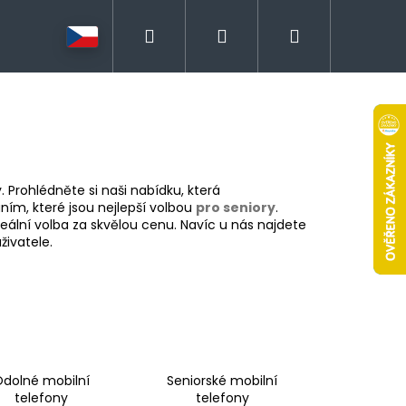
Hledat
Přihlášení
Nákupní
košík
. Prohlédněte si naši nabídku, která
áním, které jsou nejlepší volbou
pro seniory
.
eální volba za skvělou cenu. Navíc u nás najdete
živatele.
dolné mobilní
Seniorské mobilní
telefony
telefony