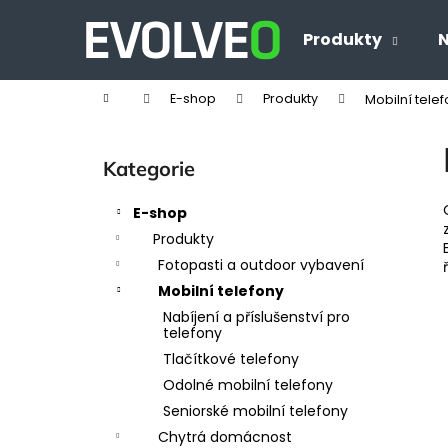
K
Přejít
na
o
Produkty
N
Zpět
Zpět
obsah
š
do
do
í
Domů
E-shop
Produkty
Mobilní tele
obchodu
obchodu
k
P
o
Přeskočit
Kategorie
s
kategorie
t
E-shop
r
Produkty
a
Fotopasti a outdoor vybavení
n
Mobilní telefony
n
Nabíjení a příslušenství pro
í
telefony
p
Tlačítkové telefony
a
Odolné mobilní telefony
n
Seniorské mobilní telefony
e
Chytrá domácnost