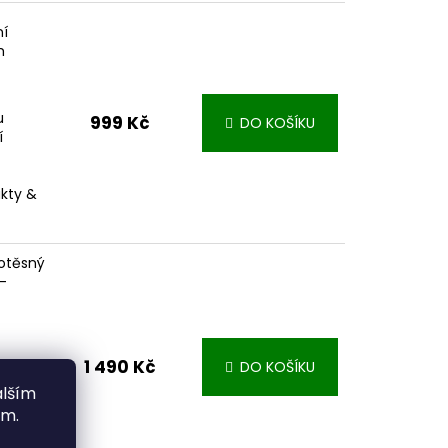
ní
m
u
999 Kč
DO KOŠÍKU
í
akty &
otěsný
-
1 490 Kč
DO KOŠÍKU
ype-C)
alším
odolný
ím.
000