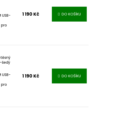
1 190 Kč
DO KOŠÍKU
IM USB-
 pro
otěsný
o-šedý
IM USB-
1 190 Kč
DO KOŠÍKU
 pro