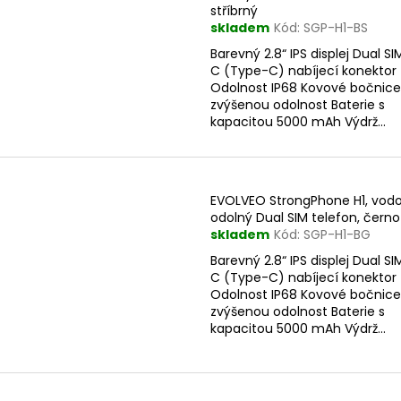
p
stříbrný
skladem
Kód:
SGP-H1-BS
r
s
Barevný 2.8“ IPS displej Dual S
o
p
C (Type-C) nabíjecí konektor
d
Odolnost IP68 Kovové bočnice
r
u
zvýšenou odolnost Baterie s
o
kapacitou 5000 mAh Výdrž...
k
d
t
u
ů
k
EVOLVEO StrongPhone H1, vod
t
odolný Dual SIM telefon, čern
ů
skladem
Kód:
SGP-H1-BG
Barevný 2.8“ IPS displej Dual S
C (Type-C) nabíjecí konektor
Odolnost IP68 Kovové bočnice
zvýšenou odolnost Baterie s
kapacitou 5000 mAh Výdrž...