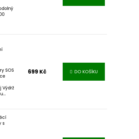
odolný
000
ní
ry SOS
699 Kč
DO KOŠÍKU
kce
j Výdrž
...
ěcí
y s