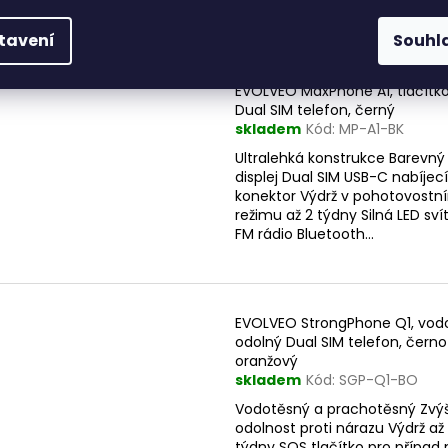
mAh Funkce powerbanky Silná
svítilna...
tavení
Souhl
EVOLVEO MaxPhone A1, tlačítk
Dual SIM telefon, černý
skladem
Kód:
MP-A1-BK
Ultralehká konstrukce Barevný 
displej Dual SIM USB-C nabíjecí
konektor Výdrž v pohotovostn
režimu až 2 týdny Silná LED svít
FM rádio Bluetooth...
EVOLVEO StrongPhone Q1, vod
odolný Dual SIM telefon, černo
oranžový
skladem
Kód:
SGP-Q1-BO
Vodotěsný a prachotěsný Zvý
odolnost proti nárazu Výdrž až
týdny SOS tlačítko pro případ