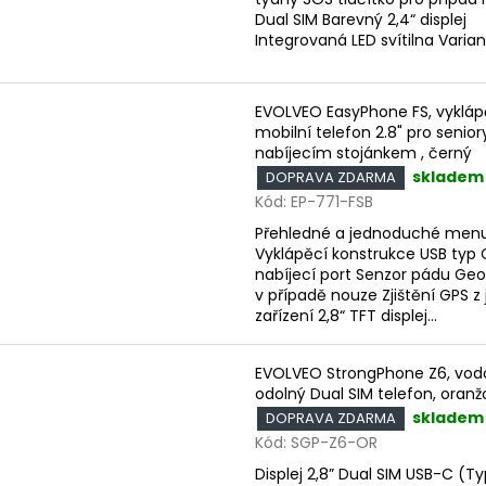
Dual SIM Barevný 2,4“ displej
Integrovaná LED svítilna Variant
EVOLVEO EasyPhone FS, vykláp
mobilní telefon 2.8" pro senior
nabíjecím stojánkem , černý
skladem
DOPRAVA ZDARMA
Kód:
EP-771-FSB
Přehledné a jednoduché men
Vyklápěcí konstrukce USB typ 
nabíjecí port Senzor pádu Ge
v případě nouze Zjištění GPS z 
zařízení 2,8“ TFT displej...
EVOLVEO StrongPhone Z6, vod
odolný Dual SIM telefon, oranž
skladem
DOPRAVA ZDARMA
Kód:
SGP-Z6-OR
Displej 2,8” Dual SIM USB-C (T