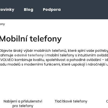
ovinky
Blog
Podpora
fony
Co potřebujete najít?
Mobilní telefony
HLEDAT
Objevte široký výběr mobilních telefonů, které splní vaše potřeby
zahrnuje
odolné telefony
i mobilní telefony s intuitivním ovlád
EVOLVEO kombinuje kvalitu, spolehlivost a pohodlné ovládání – id
řadu modelů s moderními funkcemi, které uspokojí i náročnější u
Nabíjení a příslušenství
Tlačítkové telefony
O
pro telefony