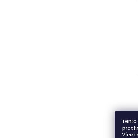
Tento 
prochá
Více i