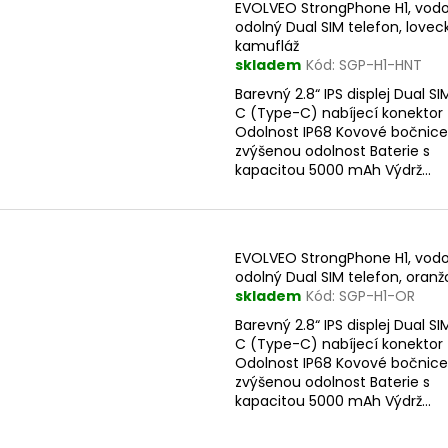
EVOLVEO StrongPhone H1, vod
odolný Dual SIM telefon, lovec
kamufláž
skladem
Kód:
SGP-H1-HNT
Barevný 2.8“ IPS displej Dual S
C (Type-C) nabíjecí konektor
Odolnost IP68 Kovové bočnice
zvýšenou odolnost Baterie s
kapacitou 5000 mAh Výdrž...
EVOLVEO StrongPhone H1, vod
odolný Dual SIM telefon, oranž
skladem
Kód:
SGP-H1-OR
Barevný 2.8“ IPS displej Dual S
C (Type-C) nabíjecí konektor
Odolnost IP68 Kovové bočnice
zvýšenou odolnost Baterie s
kapacitou 5000 mAh Výdrž...