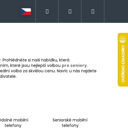
Hledat
Přihlášení
Nákupní
košík
. Prohlédněte si naši nabídku, která
áním, které jsou nejlepší volbou
pro seniory
.
eální volba za skvělou cenu. Navíc u nás najdete
živatele.
dolné mobilní
Seniorské mobilní
telefony
telefony