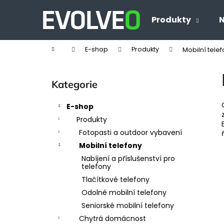
K
Přejít
na
o
Produkty
N
Zpět
Zpět
obsah
š
do
do
í
Domů
E-shop
Produkty
Mobilní tele
obchodu
obchodu
k
P
o
Přeskočit
Kategorie
s
kategorie
t
E-shop
r
Produkty
a
Fotopasti a outdoor vybavení
n
Mobilní telefony
n
Nabíjení a příslušenství pro
í
telefony
p
Tlačítkové telefony
a
Odolné mobilní telefony
n
Seniorské mobilní telefony
e
Chytrá domácnost