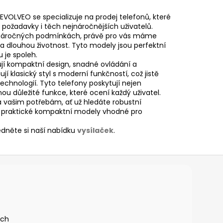
 EVOLVEO se specializuje na prodej telefonů, které
 požadavky i těch nejnáročnějších uživatelů.
 v náročných podmínkách, právě pro vás máme
 dlouhou životnost. Tyto modely jsou perfektní
 je spoleh.
rují kompaktní design, snadné ovládání a
ují klasický styl s moderní funkčností, což jistě
echnologií. Tyto telefony poskytují nejen
u důležité funkce, které ocení každý uživatel.
 vašim potřebám, ať už hledáte robustní
bo praktické kompaktní modely vhodné pro
édněte si naší nabídku
vysílaček
.
ích