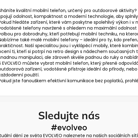
v
Sháníte kvalitní mobilní telefon, určený pro outdoorové aktivity?
l
spojují odolnost, kompaktnost a moderní technologie, aby splnily
á
Pokud hledáte zařízení, které vám poskytne spolehlivý výkon i
d
vodotěsné telefony navržené s ohledem na maximální odolnost a
a
volbou pro dobrodruhy, kteří potřebují mobilní techniku, na kterou
c
Nabízíme také
malé mobilní telefony
– ideální pro ty, kdo prefe
í
praktičnost. Naší specialitou jsou i
vyklápěcí mobily
, které kombin
ocení ti, kteří si potrpí na retro design s nádechem současných t
p
snadnou manipulaci, ale zároveň skvěle padnou do ruky a nabídno
r
S EVOLVEO můžete vybrat mobilní telefon, který přesně odpovídá
v
outdoorová zařízení, vodotěsné přístroje ideální do přírody, ne
k
každodenní použití.
y
Pokud jste fanouškem efektivní komunikace bez poplatků, prohl
v
ý
p
i
Sledujte nás
s
u
#evolveo
tuální dění ze světa EVOLVEO naleznete na našich sociálních sít