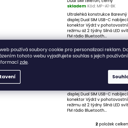
Dual SIM telefon, černý
p
skladem
Kód:
MP-A1-BK
r
s
Ultralehká konstrukce Barevný 
o
displej Dual SIM USB-C nabíjecí
p
d
konektor Výdrž v pohotovostn
r
režimu až 2 týdny Silná LED svít
u
o
FM rádio Bluetooth...
k
d
t
web používá soubory cookie pro personalizaci reklam. D
u
ů
zením tohoto webu vyjadřujete souhlas s jejich používán
k
EVOLVEO MaxPhone A1, tlačítk
nformací
zde
.
Dual SIM telefon, červený
t
Předobjednávka (očekává
ů
25.08.2026)
tavení
Souhl
Kód:
MP-A1-RD
Ultralehká konstrukce Barevný 
displej Dual SIM USB-C nabíjecí
konektor Výdrž v pohotovostn
režimu až 2 týdny Silná LED svít
FM rádio Bluetooth...
2
položek celke
O