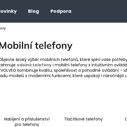
ovinky
Blog
Podpora
fony
Co potřebujete najít?
Mobilní telefony
HLEDAT
Objevte široký výběr mobilních telefonů, které splní vaše potřeby
zahrnuje
odolné telefony
i mobilní telefony s intuitivním ovlád
EVOLVEO kombinuje kvalitu, spolehlivost a pohodlné ovládání – id
řadu modelů s moderními funkcemi, které uspokojí i náročnější u
Nabíjení a příslušenství
Tlačítkové telefony
O
pro telefony