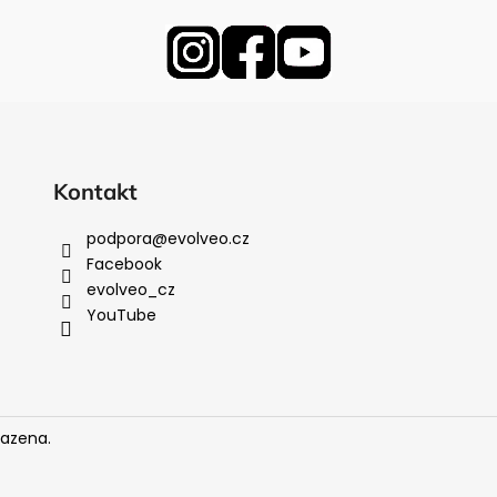
Kontakt
podpora
@
evolveo.cz
Facebook
evolveo_cz
YouTube
razena.