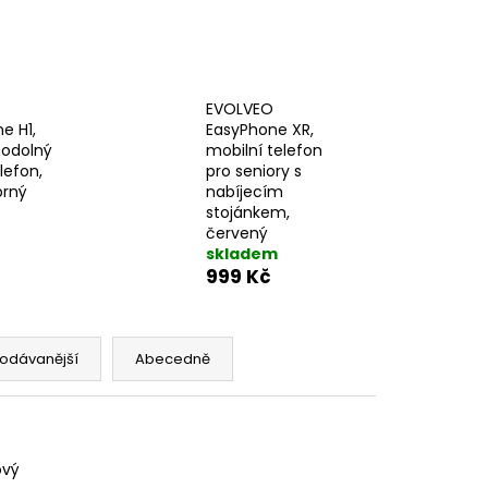
EVOLVEO
e H1,
EasyPhone XR,
 odolný
mobilní telefon
lefon,
pro seniory s
brný
nabíjecím
stojánkem,
červený
skladem
999 Kč
odávanější
Abecedně
ový