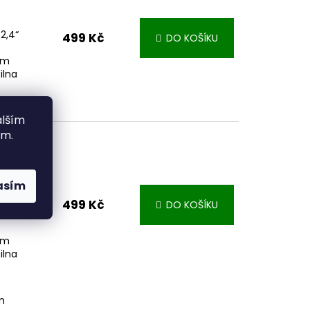
2,4“
499 Kč
DO KOŠÍKU
ím
ilna
alším
ím.
ový
me
asím
499 Kč
DO KOŠÍKU
2,4“
ím
ilna
m