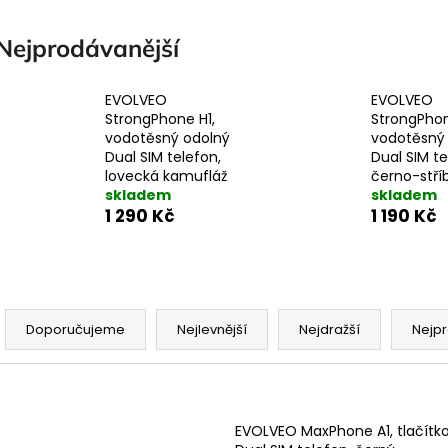
Nejprodávanější
EVOLVEO
EVOLVEO
StrongPhone H1,
StrongPhon
vodotěsný odolný
vodotěsný
Dual SIM telefon,
Dual SIM te
lovecká kamufláž
černo-stří
skladem
skladem
1 290 Kč
1 190 Kč
Ř
a
Doporučujeme
Nejlevnější
Nejdražší
Nejpr
z
e
V
n
ý
EVOLVEO MaxPhone A1, tlačítk
p