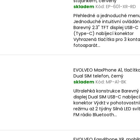
stojánkem, červený
p
skladem
Kód:
EP-601-XR-RD
r
s
Přehledné a jednoduché men
o
Jednoduché intuitivní ovládán
p
d
Barevný 2.3" TFT displej USB-C
r
(Type-C) nabíjecí konektor
u
o
Vyhrazená tlačítka pro 3 kont
k
fotoaparát...
d
t
u
ů
k
EVOLVEO MaxPhone A1, tlačítk
t
Dual SIM telefon, černý
ů
skladem
Kód:
MP-A1-BK
Ultralehká konstrukce Barevný 
displej Dual SIM USB-C nabíjecí
konektor Výdrž v pohotovostn
režimu až 2 týdny Silná LED svít
FM rádio Bluetooth...
EVOLVEO EasyPhone XR, mobil