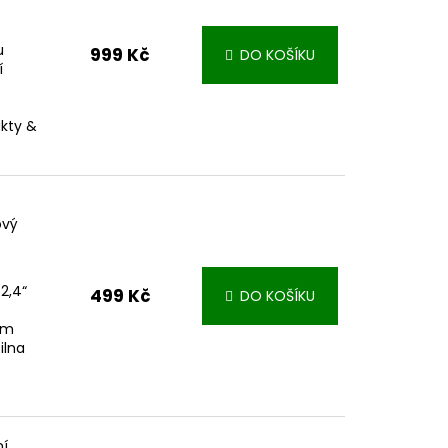
u
999 Kč
DO KOŠÍKU
í
akty &
ový
2,4“
499 Kč
DO KOŠÍKU
ím
ilna
ní