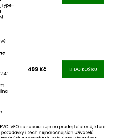
 (Type-
á
FM
ový
me
499 Kč
DO KOŠÍKU
2,4“
ím
ilna
m
 EVOLVEO se specializuje na prodej telefonů, které
 požadavky i těch nejnáročnějších uživatelů.