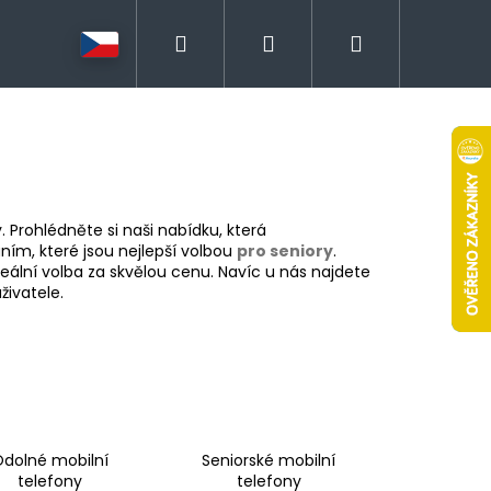
Hledat
Přihlášení
Nákupní
košík
. Prohlédněte si naši nabídku, která
áním, které jsou nejlepší volbou
pro seniory
.
eální volba za skvělou cenu. Navíc u nás najdete
živatele.
dolné mobilní
Seniorské mobilní
telefony
telefony