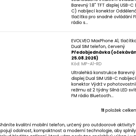
Barevný 1.8" TFT displej USB-C
C) nabíjecí konektor Oddělen
tlačítka pro snadné ovládání 
rádio s...
EVOLVEO MaxPhone A1, tlačítk
Dual SIM telefon, červený
Předobjednávka (očekává
25.08.2026)
Kód:
MP-A1-RD
Ultralehká konstrukce Barevný 
displej Dual SIM USB-C nabíjecí
konektor Výdrž v pohotovostn
režimu až 2 týdny Silná LED svít
FM rádio Bluetooth...
11
položek celke
O
v
Sháníte kvalitní mobilní telefon, určený pro outdoorové aktivity?
l
spojují odolnost, kompaktnost a moderní technologie, aby splnily
á