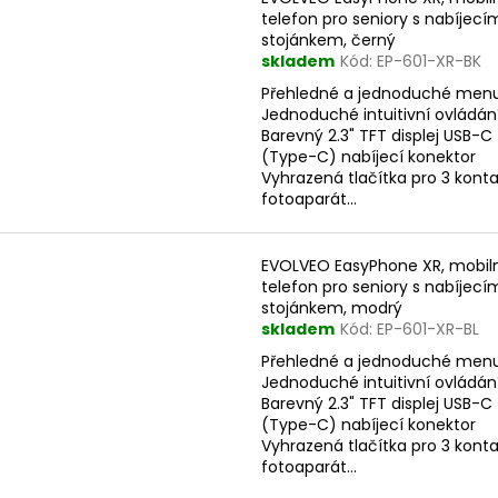
telefon pro seniory s nabíjecí
stojánkem, černý
skladem
Kód:
EP-601-XR-BK
Přehledné a jednoduché men
Jednoduché intuitivní ovládán
Barevný 2.3" TFT displej USB-C
(Type-C) nabíjecí konektor
Vyhrazená tlačítka pro 3 kont
fotoaparát...
EVOLVEO EasyPhone XR, mobil
telefon pro seniory s nabíjecí
stojánkem, modrý
skladem
Kód:
EP-601-XR-BL
Přehledné a jednoduché men
Jednoduché intuitivní ovládán
Barevný 2.3" TFT displej USB-C
(Type-C) nabíjecí konektor
Vyhrazená tlačítka pro 3 kont
fotoaparát...