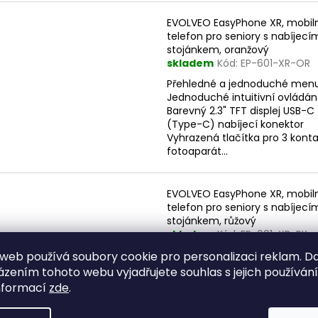
EVOLVEO EasyPhone XR, mobil
telefon pro seniory s nabíjecí
stojánkem, oranžový
skladem
Kód:
EP-601-XR-OR
Přehledné a jednoduché men
Jednoduché intuitivní ovládán
Barevný 2.3" TFT displej USB-C
(Type-C) nabíjecí konektor
Vyhrazená tlačítka pro 3 kont
fotoaparát...
EVOLVEO EasyPhone XR, mobil
telefon pro seniory s nabíjecí
stojánkem, růžový
skladem
Kód:
EP-601-XR-PK
Přehledné a jednoduché men
web používá soubory cookie pro personalizaci reklam. D
Jednoduché intuitivní ovládán
zením tohoto webu vyjadřujete souhlas s jejich používán
Barevný 2.3" TFT displej USB-C
nformací
zde
.
(Type-C) nabíjecí konektor
Vyhrazená tlačítka pro 3 kont