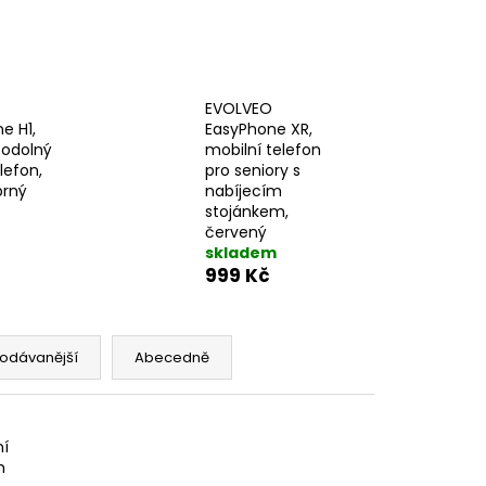
EVOLVEO
e H1,
EasyPhone XR,
 odolný
mobilní telefon
lefon,
pro seniory s
brný
nabíjecím
stojánkem,
červený
skladem
999 Kč
odávanější
Abecedně
ní
m