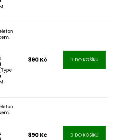
á
FM
elefon
nkem,
u
890 Kč
DO KOŠÍKU
í
 (Type-
á
FM
elefon
nkem,
u
890 Kč
DO KOŠÍKU
í