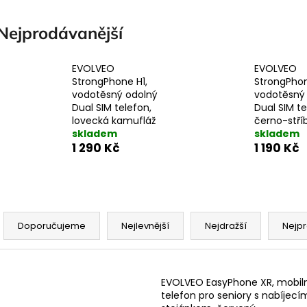
Nejprodávanější
EVOLVEO
EVOLVEO
StrongPhone H1,
StrongPhon
vodotěsný odolný
vodotěsný
Dual SIM telefon,
Dual SIM te
lovecká kamufláž
černo-stří
skladem
skladem
1 290 Kč
1 190 Kč
Ř
a
Doporučujeme
Nejlevnější
Nejdražší
Nejpr
z
e
V
n
EVOLVEO EasyPhone XR, mobil
ý
telefon pro seniory s nabíjecí
p