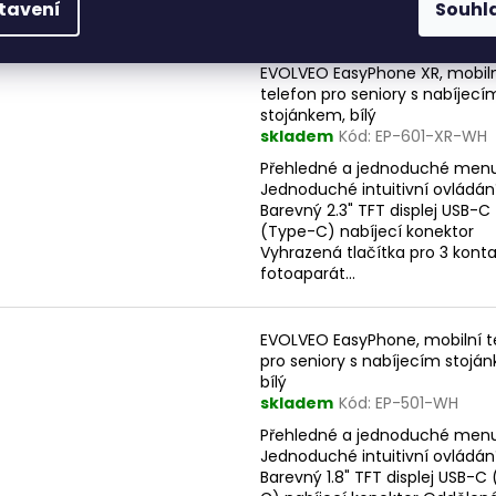
fotoaparát...
tavení
Souhl
EVOLVEO EasyPhone XR, mobil
telefon pro seniory s nabíjecí
stojánkem, bílý
skladem
Kód:
EP-601-XR-WH
Přehledné a jednoduché men
Jednoduché intuitivní ovládán
Barevný 2.3" TFT displej USB-C
(Type-C) nabíjecí konektor
Vyhrazená tlačítka pro 3 kont
fotoaparát...
EVOLVEO EasyPhone, mobilní t
pro seniory s nabíjecím stojá
bílý
skladem
Kód:
EP-501-WH
Přehledné a jednoduché men
Jednoduché intuitivní ovládán
Barevný 1.8" TFT displej USB-C