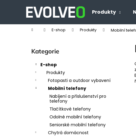
K
Přejít
na
o
Produkty
N
Zpět
Zpět
obsah
š
do
do
í
Domů
E-shop
Produkty
Mobilní tele
obchodu
obchodu
k
P
o
Přeskočit
Kategorie
s
kategorie
t
E-shop
r
Produkty
a
Fotopasti a outdoor vybavení
n
Mobilní telefony
n
Nabíjení a příslušenství pro
í
telefony
p
Tlačítkové telefony
a
Odolné mobilní telefony
n
Seniorské mobilní telefony
e
Chytrá domácnost