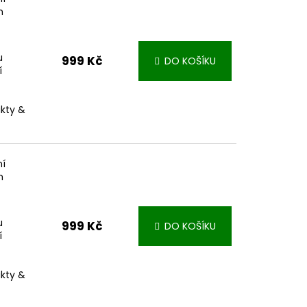
m
u
999 Kč
DO KOŠÍKU
í
akty &
ní
m
u
999 Kč
DO KOŠÍKU
í
akty &