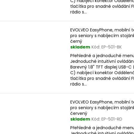
C) nabíjecí konektor Oddělen
tlačítka pro snadné ovládání 
rádio s...
EVOLVEO EasyPhone, mobilní t
pro seniory s nabíjecím stojá
černý
skladem
Kód:
EP-501-BK
Přehledné a jednoduché men
Jednoduché intuitivní ovládán
Barevný 1.8" TFT displej USB-C
C) nabíjecí konektor Oddělen
tlačítka pro snadné ovládání 
rádio s...
EVOLVEO EasyPhone, mobilní t
pro seniory s nabíjecím stojá
červený
skladem
Kód:
EP-501-RD
Přehledné a jednoduché men
Jednoduché intuitivní ovládán