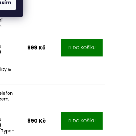
asím
ní
m
u
999 Kč
DO KOŠÍKU
í
akty &
elefon
nkem,
u
890 Kč
DO KOŠÍKU
í
 (Type-