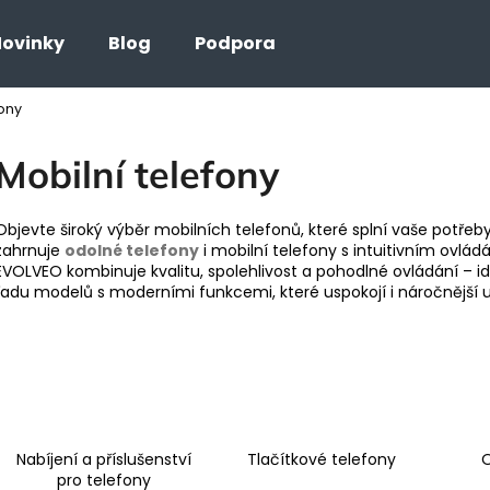
ovinky
Blog
Podpora
fony
Co potřebujete najít?
Mobilní telefony
HLEDAT
Objevte široký výběr mobilních telefonů, které splní vaše potřeby
zahrnuje
odolné telefony
i mobilní telefony s intuitivním ovlád
EVOLVEO kombinuje kvalitu, spolehlivost a pohodlné ovládání – id
řadu modelů s moderními funkcemi, které uspokojí i náročnější u
Nabíjení a příslušenství
Tlačítkové telefony
O
pro telefony