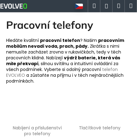
K
Přejít
Hledat
Náku
M
Přihlášen
na
o
obsah
Zpět
Zpět
košík
š
Pracovní telefony
í
C
k
o
Hledáte kvalitní
pracovní telefon
? Našim
pracovním
mobilům nevadí voda, prach, pády.
Zkrátka s nimi
p
nemusíte zacházet zrovna v rukavičkách, tedy v těch
o
pracovních klidně. Nabízejí
výdrž baterie, která vás
mile překvapí
, silnou svítilnu a intuitivní ovládání za
t
všech podmínek. Vyberte si odolný pracovní
telefon
ř
EVOLVEO
a zůstaňte na příjmu i v těch nejnáročnějších
e
podmínkách.
b
u
j
e
t
e
Nabíjení a příslušenství
Tlačítkové telefony
pro telefony
n