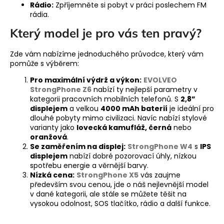
Rádio:
Zpříjemněte si pobyt v práci poslechem FM
rádia.
Který model je pro vás ten pravý?
Zde vám nabízíme jednoduchého průvodce, který vám
pomůže s výběrem:
Pro maximální výdrž a výkon:
EVOLVEO
StrongPhone Z6
nabízí ty nejlepší parametry v
kategorii pracovních mobilních telefonů. S
2,8”
displejem
a velkou
4000 mAh baterií
je ideální pro
dlouhé pobyty mimo civilizaci. Navíc nabízí stylové
varianty jako
lovecká kamufláž, černá
nebo
oranžová
.
Se zaměřením na displej:
StrongPhone W4
s
IPS
displejem
nabízí dobré pozorovací úhly, nízkou
spotřebu energie a věrnější barvy.
Nízká cena:
StrongPhone X5
vás zaujme
především svou cenou, jde o náš nejlevnější model
v dané kategorii, ale stále se můžete těšit na
vysokou odolnost, SOS tlačítko, rádio a další funkce.