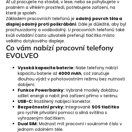
Ať už pracujete na stavbě, v lese, nebo se pohybujete v
í
prašném a vlhkém prostředí, potřebujete zařízení, na
p
které je spoleh.
r
Základem pracovních telefonů je
odolný povrch těla a
displej odolný proti poškrábání
. Dále je důležité, aby byl
v
prachuvzdorný a voděodolný. U pracovních telefonů také
k
kvůli ovládání často uživatelé preferují tlačítka místo
y
velkého dotykového displeje.
v
Co vám nabízí pracovní telefony
ý
EVOLVEO
p
i
Vysoká kapacita baterie:
Naše telefony nabízí
s
kapacitu baterie až
4000 mAh
, což zaručuje
u
dlouhou výdrž v pohotovostním režimu bez nutnosti
dobíjení.
Funkce Powerbanky:
Vybrané modely dokážou
sdílet energii a nabít jiná zařízení přímo v terénu.
USB-C:
Rozšířený nabíjecí konektor.
Bezpečnostní prvky:
Integrované
SOS tlačítko
pro rychlé přivolání pomoci a silná svítilna s
vyhrazeným tlačítkem.
Dual SIM:
Možnost mít pracovní i soukromé číslo v
jednom odolném těle.