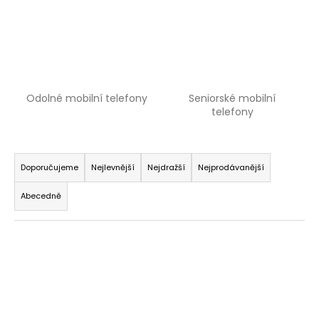
a
j
í
t
?
Odolné mobilní telefony
Seniorské mobilní
telefony
Ř
HLEDAT
a
Doporučujeme
Nejlevnější
Nejdražší
Nejprodávanější
z
Abecedně
e
n
V
í
ý
p
p
r
i
o
s
d