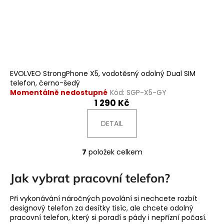
EVOLVEO StrongPhone X5, vodotěsný odolný Dual SIM
telefon, černo-šedý
Momentálně nedostupné
Kód:
SGP-X5-GY
1 290 Kč
DETAIL
7
položek celkem
O
v
Jak vybrat pracovní telefon?
l
á
Při vykonávání náročných povolání si nechcete rozbít
d
designový telefon za desítky tisíc, ale chcete odolný
a
pracovní telefon, který si poradí s pády i nepřízní počasí.
c