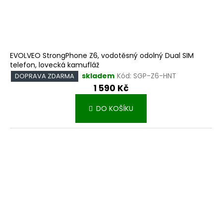
EVOLVEO StrongPhone Z6, vodotěsný odolný Dual SIM
telefon, lovecká kamufláž
skladem
Kód:
SGP-Z6-HNT
DOPRAVA ZDARMA
1 590 Kč
DO KOŠÍKU