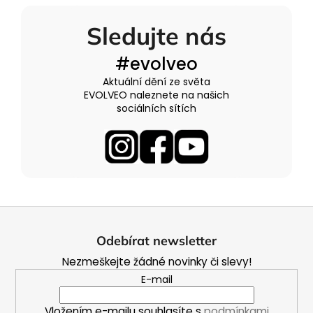
Sledujte nás
#evolveo
Aktuální dění ze světa
EVOLVEO naleznete na našich
sociálních sítích
Z
á
Odebírat newsletter
p
Nezmeškejte žádné novinky či slevy!
a
E-mail
t
í
Vložením e-mailu souhlasíte s
podmínkami