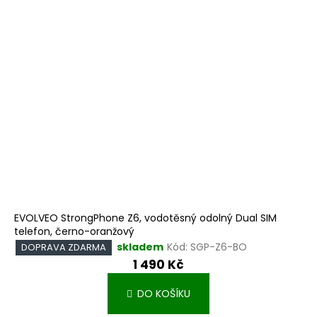
p
u
r
k
o
t
d
ů
u
k
t
ů
EVOLVEO StrongPhone Z6, vodotěsný odolný Dual SIM
telefon, černo-oranžový
skladem
Kód:
SGP-Z6-BO
DOPRAVA ZDARMA
1 490 Kč
DO KOŠÍKU