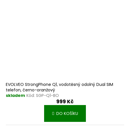
EVOLVEO StrongPhone Q1, vodotěsný odolný Dual SIM
telefon, černo-oranžový
skladem
Kód:
SGP-Q1-BO
999 Kč
DO KOŠÍKU