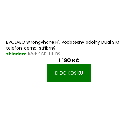
t
ů
EVOLVEO StrongPhone H1, vodotěsný odolný Dual SIM
telefon, černo-stříbrný
skladem
Kód:
SGP-H1-BS
1 190 Kč
DO KOŠÍKU