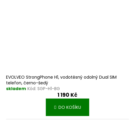
EVOLVEO StrongPhone H1, vodotěsný odolný Dual SIM
telefon, černo-šedý
skladem
Kód:
SGP-H1-BG
1 190 Kč
DO KOŠÍKU