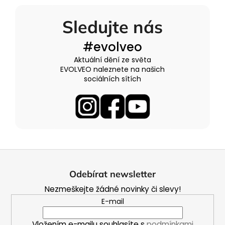
l
á
Sledujte nás
d
a
#evolveo
c
í
Aktuální dění ze světa
p
EVOLVEO naleznete na našich
r
sociálních sítích
v
k
y
v
ý
p
Z
i
á
s
Odebírat newsletter
u
p
Nezmeškejte žádné novinky či slevy!
a
E-mail
t
í
Vložením e-mailu souhlasíte s
podmínkami