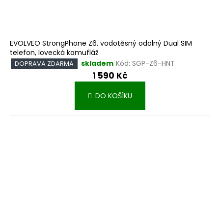
EVOLVEO StrongPhone Z6, vodotěsný odolný Dual SIM
telefon, lovecká kamufláž
skladem
Kód:
SGP-Z6-HNT
DOPRAVA ZDARMA
1 590 Kč
DO KOŠÍKU