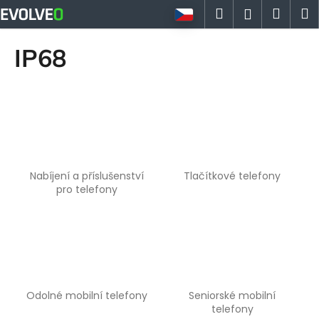
K
Přejít
Hledat
Náku
M
Přihlášen
na
o
obsah
Zpět
Zpět
košík
š
IP68
í
C
k
o
p
o
t
ř
Nabíjení a příslušenství
Tlačítkové telefony
e
pro telefony
b
u
j
e
t
Odolné mobilní telefony
Seniorské mobilní
e
telefony
n