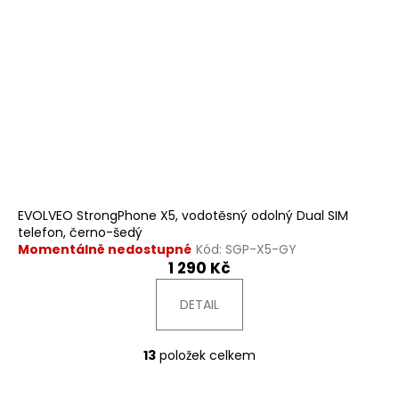
EVOLVEO StrongPhone X5, vodotěsný odolný Dual SIM
telefon, černo-šedý
Momentálně nedostupné
Kód:
SGP-X5-GY
1 290 Kč
DETAIL
13
položek celkem
O
v