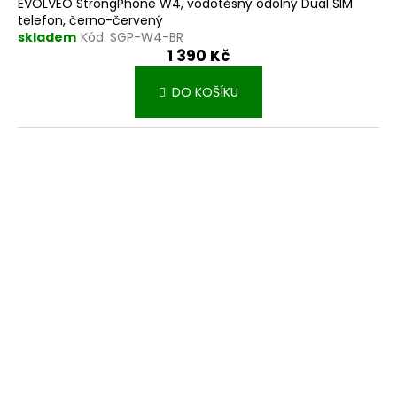
EVOLVEO StrongPhone W4, vodotěsný odolný Dual SIM
telefon, černo-červený
skladem
Kód:
SGP-W4-BR
1 390 Kč
DO KOŠÍKU