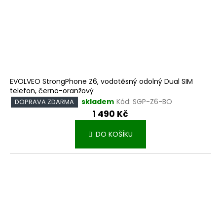
EVOLVEO StrongPhone Z6, vodotěsný odolný Dual SIM
telefon, černo-oranžový
skladem
Kód:
SGP-Z6-BO
DOPRAVA ZDARMA
1 490 Kč
DO KOŠÍKU