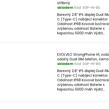
p
stříbrný
skladem
Kód:
SGP-H1-BS
r
s
Barevný 2.8“ IPS displej Dual S
o
p
C (Type-C) nabíjecí konektor
d
Odolnost IP68 Kovové bočnice
r
u
zvýšenou odolnost Baterie s
o
kapacitou 5000 mAh Výdrž...
k
d
t
u
ů
k
EVOLVEO StrongPhone H1, vod
t
odolný Dual SIM telefon, čern
ů
skladem
Kód:
SGP-H1-BG
Barevný 2.8“ IPS displej Dual S
C (Type-C) nabíjecí konektor
Odolnost IP68 Kovové bočnice
zvýšenou odolnost Baterie s
kapacitou 5000 mAh Výdrž...