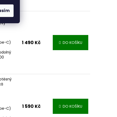
asím
otěsný
ový
1 490 Kč
ype-C)
DO KOŠÍKU
odolný
000
otěsný
ká
1 590 Kč
DO KOŠÍKU
ype-C)