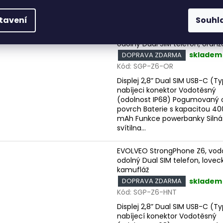
mAh Funkce powerbanky Silná
svítilna...
tavení
Souhl
EVOLVEO StrongPhone Z6, vod
odolný Dual SIM telefon, oranž
skladem
DOPRAVA ZDARMA
Kód:
SGP-Z6-OR
Displej 2,8” Dual SIM USB-C (T
nabíjeci konektor Vodotěsný
(odolnost IP68) Pogumovaný 
povrch Baterie s kapacitou 4
mAh Funkce powerbanky Silná
svítilna...
EVOLVEO StrongPhone Z6, vod
odolný Dual SIM telefon, lovec
kamufláž
skladem
DOPRAVA ZDARMA
Kód:
SGP-Z6-HNT
Displej 2,8” Dual SIM USB-C (T
nabíjecí konektor Vodotěsný