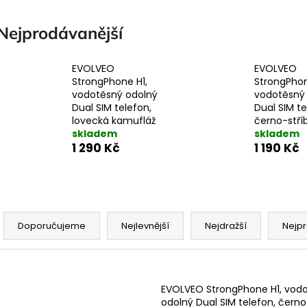
Nejprodávanější
EVOLVEO
EVOLVEO
StrongPhone H1,
StrongPhon
vodotěsný odolný
vodotěsný
Dual SIM telefon,
Dual SIM te
lovecká kamufláž
černo-stří
skladem
skladem
1 290 Kč
1 190 Kč
Ř
a
Doporučujeme
Nejlevnější
Nejdražší
Nejpr
z
e
V
n
ý
EVOLVEO StrongPhone H1, vod
odolný Dual SIM telefon, černo
p