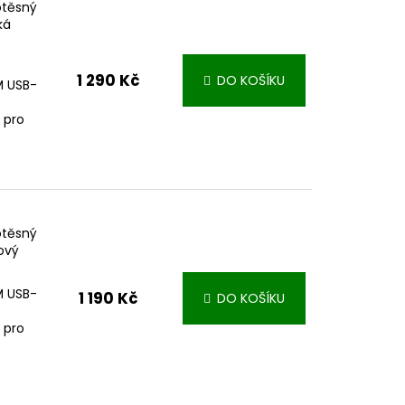
otěsný
ká
1 290 Kč
DO KOŠÍKU
IM USB-
 pro
otěsný
ový
IM USB-
1 190 Kč
DO KOŠÍKU
 pro