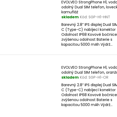
EVOLVEO StrongPhone H1, vod
odolný Dual SIM telefon, lovec
kamufláž
skladem
Kód:
SGP-H1-HNT
Barevný 2.8“ IPS displej Dual S
C (Type-C) nabíjecí konektor
Odolnost IP68 Kovové bočnice
zvýšenou odolnost Baterie s
kapacitou 5000 mAh Výdrž...
EVOLVEO StrongPhone H1, vod
odolný Dual SIM telefon, oranž
skladem
Kód:
SGP-H1-OR
Barevný 2.8“ IPS displej Dual S
C (Type-C) nabíjecí konektor
Odolnost IP68 Kovové bočnice
zvýšenou odolnost Baterie s
kapacitou 5000 mAh Výdrž...