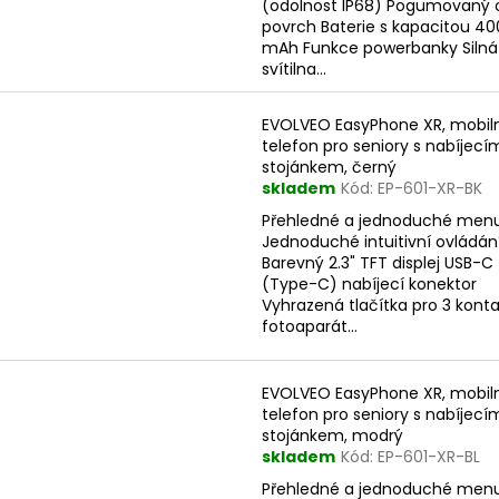
(odolnost IP68) Pogumovaný 
povrch Baterie s kapacitou 4
mAh Funkce powerbanky Silná
svítilna...
EVOLVEO EasyPhone XR, mobil
telefon pro seniory s nabíjecí
stojánkem, černý
skladem
Kód:
EP-601-XR-BK
Přehledné a jednoduché men
Jednoduché intuitivní ovládán
Barevný 2.3" TFT displej USB-C
(Type-C) nabíjecí konektor
Vyhrazená tlačítka pro 3 kont
fotoaparát...
EVOLVEO EasyPhone XR, mobil
telefon pro seniory s nabíjecí
stojánkem, modrý
skladem
Kód:
EP-601-XR-BL
Přehledné a jednoduché men