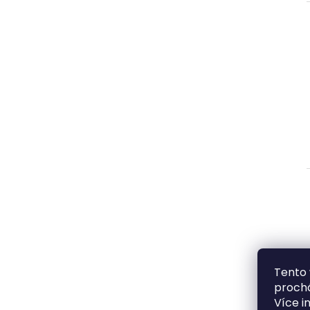
Tento 
prochá
Více i