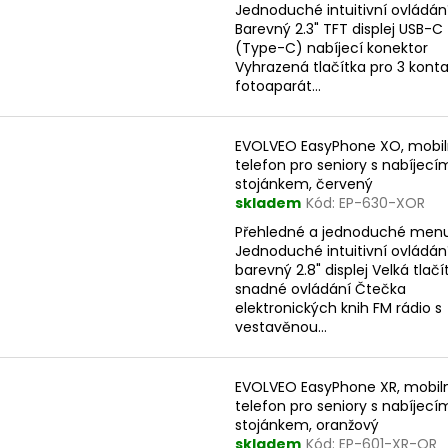
Jednoduché intuitivní ovládán
Barevný 2.3" TFT displej USB-C
(Type-C) nabíjecí konektor
Vyhrazená tlačítka pro 3 kont
fotoaparát...
EVOLVEO EasyPhone XO, mobil
telefon pro seniory s nabíjecí
stojánkem, červený
skladem
Kód:
EP-630-XOR
Přehledné a jednoduché men
Jednoduché intuitivní ovládán
barevný 2.8" displej Velká tlačí
snadné ovládání Čtečka
elektronických knih FM rádio s
vestavěnou...
EVOLVEO EasyPhone XR, mobil
telefon pro seniory s nabíjecí
stojánkem, oranžový
skladem
Kód:
EP-601-XR-OR