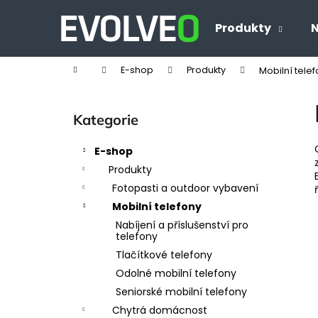
K
Přejít
na
o
Produkty
N
Zpět
Zpět
obsah
š
do
do
í
Domů
E-shop
Produkty
Mobilní tele
obchodu
obchodu
k
P
o
Přeskočit
Kategorie
s
kategorie
t
E-shop
r
Produkty
a
Fotopasti a outdoor vybavení
n
Mobilní telefony
n
Nabíjení a příslušenství pro
í
telefony
p
Tlačítkové telefony
a
Odolné mobilní telefony
n
Seniorské mobilní telefony
e
Chytrá domácnost