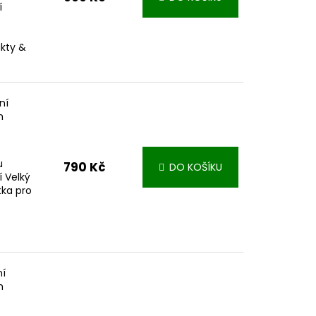
í
akty &
ní
m
u
790 Kč
DO KOŠÍKU
í Velký
tka pro
ní
m