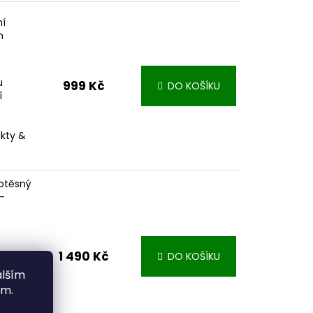
ní
m
u
999 Kč
DO KOŠÍKU
í
akty &
otěsný
-
1 490 Kč
DO KOŠÍKU
ype-C)
alším
odolný
ím.
000