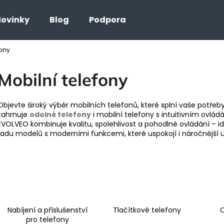
ovinky
Blog
Podpora
fony
Co potřebujete najít?
Mobilní telefony
HLEDAT
Objevte široký výběr mobilních telefonů, které splní vaše potřeby
zahrnuje
odolné telefony
i mobilní telefony s intuitivním ovlád
EVOLVEO kombinuje kvalitu, spolehlivost a pohodlné ovládání – id
řadu modelů s moderními funkcemi, které uspokojí i náročnější u
Nabíjení a příslušenství
Tlačítkové telefony
O
pro telefony