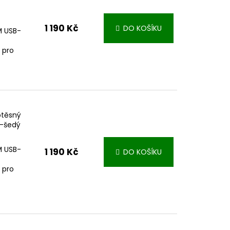
1 190 Kč
DO KOŠÍKU
IM USB-
 pro
otěsný
o-šedý
IM USB-
1 190 Kč
DO KOŠÍKU
 pro