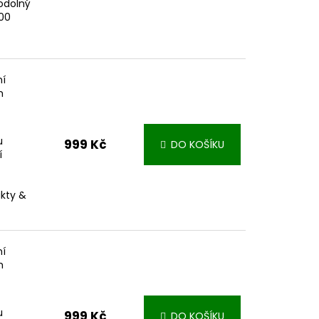
odolný
000
ní
m
u
999 Kč
DO KOŠÍKU
í
akty &
ní
m
u
999 Kč
DO KOŠÍKU