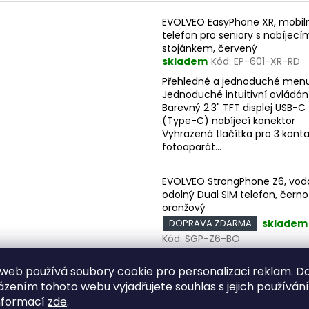
EVOLVEO EasyPhone XR, mobil
telefon pro seniory s nabíjecí
stojánkem, červený
skladem
Kód:
EP-601-XR-RD
Přehledné a jednoduché men
Jednoduché intuitivní ovládán
Barevný 2.3" TFT displej USB-C
(Type-C) nabíjecí konektor
Vyhrazená tlačítka pro 3 kont
fotoaparát...
EVOLVEO StrongPhone Z6, vod
odolný Dual SIM telefon, černo
oranžový
skladem
DOPRAVA ZDARMA
Kód:
SGP-Z6-BO
Displej 2,8” Dual SIM USB-C (T
web používá soubory cookie pro personalizaci reklam. D
nabíjeci konektor Vodotěsný
(odolnost IP68) Pogumovaný 
zením tohoto webu vyjadřujete souhlas s jejich používán
povrch Baterie s kapacitou 4
nformací
zde
.