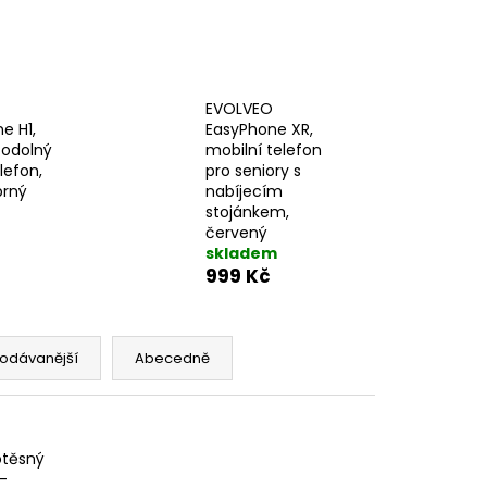
EVOLVEO
e H1,
EasyPhone XR,
 odolný
mobilní telefon
lefon,
pro seniory s
brný
nabíjecím
stojánkem,
červený
skladem
999 Kč
odávanější
Abecedně
otěsný
-