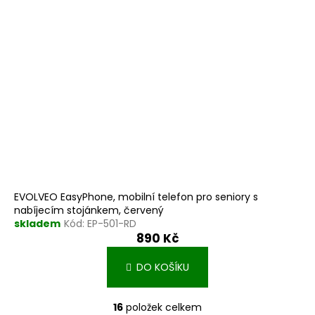
EVOLVEO EasyPhone, mobilní telefon pro seniory s
nabíjecím stojánkem, červený
skladem
Kód:
EP-501-RD
890 Kč
DO KOŠÍKU
16
položek celkem
O