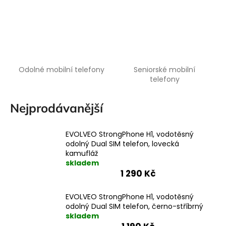
a
j
í
t
?
Odolné mobilní telefony
Seniorské mobilní
telefony
Nejprodávanější
HLEDAT
EVOLVEO StrongPhone H1, vodotěsný
odolný Dual SIM telefon, lovecká
kamufláž
skladem
1 290 Kč
EVOLVEO StrongPhone H1, vodotěsný
odolný Dual SIM telefon, černo-stříbrný
skladem