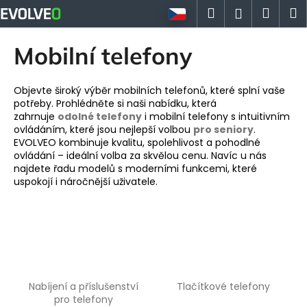
K
Přejít
Hledat
Náku
M
Přihlášen
na
o
obsah
Zpět
Zpět
košík
š
Mobilní telefony
í
C
k
o
Objevte široký výběr mobilních telefonů, které splní vaše
potřeby. Prohlédněte si naši nabídku, která
p
zahrnuje
odolné telefony
i mobilní telefony s intuitivním
o
ovládáním, které jsou nejlepší volbou
pro seniory
.
EVOLVEO kombinuje kvalitu, spolehlivost a pohodlné
t
ovládání – ideální volba za skvělou cenu. Navíc u nás
ř
najdete řadu modelů s moderními funkcemi, které
e
uspokojí i náročnější uživatele.
b
u
j
e
t
e
Nabíjení a příslušenství
Tlačítkové telefony
pro telefony
n