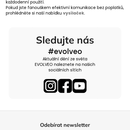
každodenní použití.
Pokud jste fanouškem efektivní komunikace bez poplatků,
prohlédněte si naší nabídku
vysílaček
.
Sledujte nás
#evolveo
Aktuální dění ze světa
EVOLVEO naleznete na našich
sociálních sítích
Z
á
Odebírat newsletter
p