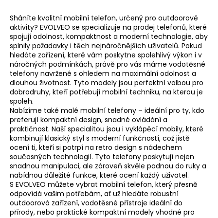
v
Sháníte kvalitní mobilní telefon, určený pro outdoorové
l
aktivity? EVOLVEO se specializuje na prodej telefonů, které
á
spojují odolnost, kompaktnost a moderní technologie, aby
d
splnily požadavky i těch nejnáročnějších uživatelů. Pokud
a
hledáte zařízení, které vám poskytne spolehlivý výkon i v
c
náročných podmínkách, právě pro vás máme vodotěsné
í
telefony navržené s ohledem na maximální odolnost a
dlouhou životnost. Tyto modely jsou perfektní volbou pro
p
dobrodruhy, kteří potřebují mobilní techniku, na kterou je
r
spoleh.
v
Nabízíme také
malé mobilní telefony
– ideální pro ty, kdo
k
preferují kompaktní design, snadné ovládání a
y
praktičnost. Naší specialitou jsou i
vyklápěcí mobily
, které
v
kombinují klasický styl s moderní funkčností, což jistě
ocení ti, kteří si potrpí na retro design s nádechem
ý
současných technologií. Tyto telefony poskytují nejen
p
snadnou manipulaci, ale zároveň skvěle padnou do ruky a
i
nabídnou důležité funkce, které ocení každý uživatel.
s
S EVOLVEO můžete vybrat mobilní telefon, který přesně
u
odpovídá vašim potřebám, ať už hledáte robustní
outdoorová zařízení, vodotěsné přístroje ideální do
přírody, nebo praktické kompaktní modely vhodné pro