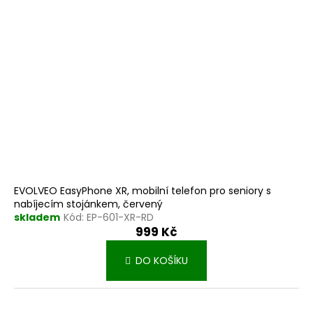
r
k
o
t
d
ů
u
k
t
ů
EVOLVEO EasyPhone XR, mobilní telefon pro seniory s
nabíjecím stojánkem, červený
skladem
Kód:
EP-601-XR-RD
999 Kč
DO KOŠÍKU