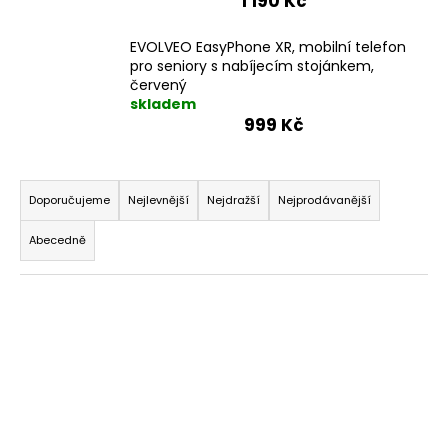
1 190 Kč
EVOLVEO EasyPhone XR, mobilní telefon
pro seniory s nabíjecím stojánkem,
červený
skladem
999 Kč
Ř
a
Doporučujeme
Nejlevnější
Nejdražší
Nejprodávanější
z
Abecedně
e
n
V
í
ý
p
p
r
i
o
s
d
p
u