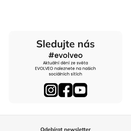
Sledujte nás
#evolveo
Aktuální dění ze světa
EVOLVEO naleznete na našich
sociálních sítích
Z
á
Odebírat newsletter