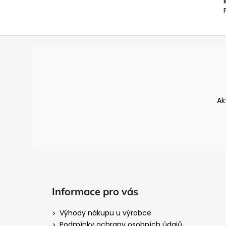
Z
á
p
a
t
Ak
í
Informace pro vás
Výhody nákupu u výrobce
Podmínky ochrany osobních údajů