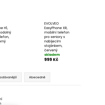
EVOLVEO
e H1,
EasyPhone XR,
 odolný
mobilní telefon
lefon,
pro seniory s
brný
nabíjecím
stojánkem,
červený
skladem
999 Kč
odávanější
Abecedně
ní
m