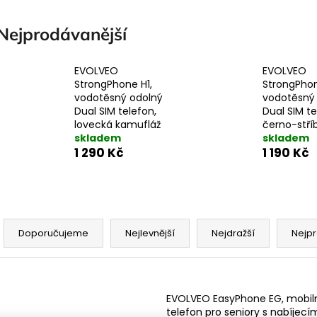
Nejprodávanější
EVOLVEO
EVOLVEO
StrongPhone H1,
StrongPhon
vodotěsný odolný
vodotěsný
Dual SIM telefon,
Dual SIM te
lovecká kamufláž
černo-stří
skladem
skladem
1 290 Kč
1 190 Kč
Ř
a
Doporučujeme
Nejlevnější
Nejdražší
Nejpr
z
e
V
n
ý
EVOLVEO EasyPhone EG, mobil
telefon pro seniory s nabíjecí
p