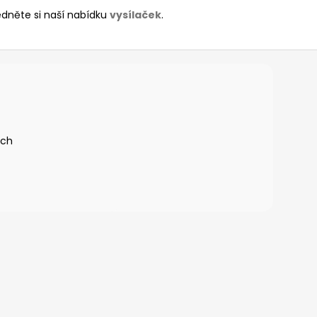
édněte si naší nabídku
vysílaček
.
ích