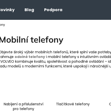
ovinky
Blog
Podpora
fony
Co potřebujete najít?
Mobilní telefony
HLEDAT
Objevte široký výběr mobilních telefonů, které splní vaše potřeby
zahrnuje
odolné telefony
i mobilní telefony s intuitivním ovlád
EVOLVEO kombinuje kvalitu, spolehlivost a pohodlné ovládání – id
řadu modelů s moderními funkcemi, které uspokojí i náročnější u
Nabíjení a příslušenství
Tlačítkové telefony
O
pro telefony