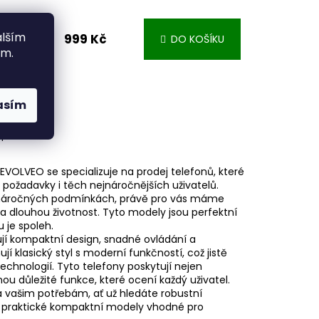
alším
999 Kč
DO KOŠÍKU
ým 2,4"
ím.
zací
a s
asím
m
 EVOLVEO se specializuje na prodej telefonů, které
 požadavky i těch nejnáročnějších uživatelů.
 v náročných podmínkách, právě pro vás máme
 dlouhou životnost. Tyto modely jsou perfektní
 je spoleh.
rují kompaktní design, snadné ovládání a
ují klasický styl s moderní funkčností, což jistě
echnologií. Tyto telefony poskytují nejen
u důležité funkce, které ocení každý uživatel.
 vašim potřebám, ať už hledáte robustní
bo praktické kompaktní modely vhodné pro