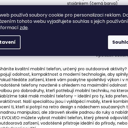
p
stojánkem (černá barva)
skladem
Kód:
EP-550-EGB
r
s
web používá soubory cookie pro personalizaci reklam. D
Kovový přední panel s barevn
o
p
zením tohoto webu vyjadřujete souhlas s jejich používán
displejem, SOS tlačítko s lokali
d
nformací
zde
.
polohy, FM rádio s vestavěnou
r
u
anténou, fotokontakty, kolébk
o
tlačítkem pro vyhledání...
k
tavení
Souhl
d
t
u
ů
1
položek celke
O
k
v
t
Sháníte kvalitní mobilní telefon, určený pro outdoorové aktivity?
l
ů
spojují odolnost, kompaktnost a moderní technologie, aby splnily
á
Pokud hledáte zařízení, které vám poskytne spolehlivý výkon i
d
vodotěsné telefony navržené s ohledem na maximální odolnost a
a
volbou pro dobrodruhy, kteří potřebují mobilní techniku, na kterou
c
Nabízíme také
malé mobilní telefony
– ideální pro ty, kdo prefe
í
praktičnost. Naší specialitou jsou i
vyklápěcí mobily
, které kombin
ocení ti, kteří si potrpí na retro design s nádechem současných t
p
snadnou manipulaci, ale zároveň skvěle padnou do ruky a nabídno
r
S EVOLVEO můžete vybrat mobilní telefon, který přesně odpovídá
v
outdoorová zařízení, vodotěsné přístroje ideální do přírody, ne
k