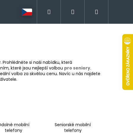
Hledat
Přihlášení
Nákupní
košík
. Prohlédněte si naši nabídku, která
áním, které jsou nejlepší volbou
pro seniory
.
eální volba za skvělou cenu. Navíc u nás najdete
živatele.
dolné mobilní
Seniorské mobilní
telefony
telefony