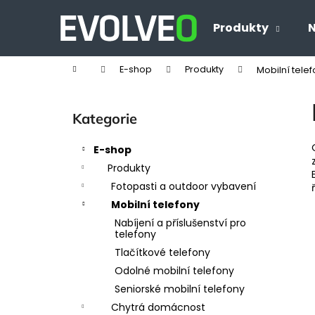
K
Přejít
na
o
Produkty
N
Zpět
Zpět
obsah
š
do
do
í
Domů
E-shop
Produkty
Mobilní tele
obchodu
obchodu
k
P
o
Přeskočit
Kategorie
s
kategorie
t
E-shop
r
Produkty
a
Fotopasti a outdoor vybavení
n
Mobilní telefony
n
Nabíjení a příslušenství pro
í
telefony
p
Tlačítkové telefony
a
Odolné mobilní telefony
n
Seniorské mobilní telefony
e
Chytrá domácnost