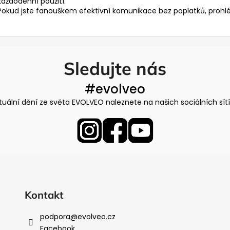
každodenní použití.
y
Pokud jste fanouškem efektivní komunikace bez poplatků, prohl
v
ý
p
i
Sledujte nás
s
u
#evolveo
tuální dění ze světa EVOLVEO naleznete na našich sociálních sít
Kontakt
podpora
@
evolveo.cz
Facebook