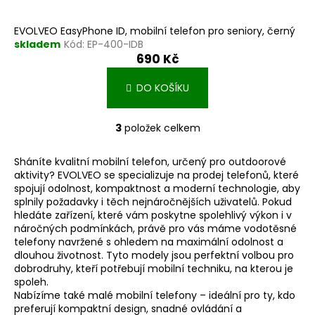
EVOLVEO EasyPhone ID, mobilní telefon pro seniory, černý
skladem
Kód:
EP-400-IDB
690 Kč
DO KOŠÍKU
3
položek celkem
O
v
Sháníte kvalitní mobilní telefon, určený pro outdoorové
l
aktivity? EVOLVEO se specializuje na prodej telefonů, které
á
spojují odolnost, kompaktnost a moderní technologie, aby
d
splnily požadavky i těch nejnáročnějších uživatelů. Pokud
a
hledáte zařízení, které vám poskytne spolehlivý výkon i v
c
náročných podmínkách, právě pro vás máme vodotěsné
í
telefony navržené s ohledem na maximální odolnost a
dlouhou životnost. Tyto modely jsou perfektní volbou pro
p
dobrodruhy, kteří potřebují mobilní techniku, na kterou je
r
spoleh.
v
Nabízíme také
malé mobilní telefony
– ideální pro ty, kdo
k
preferují kompaktní design, snadné ovládání a