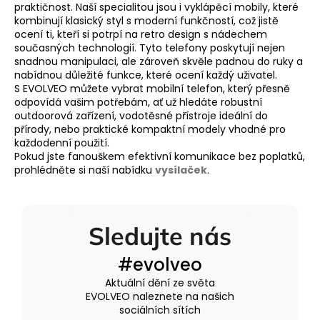
y
praktičnost. Naší specialitou jsou i
vyklápěcí mobily
, které
v
kombinují klasický styl s moderní funkčností, což jistě
ocení ti, kteří si potrpí na retro design s nádechem
ý
současných technologií. Tyto telefony poskytují nejen
p
snadnou manipulaci, ale zároveň skvěle padnou do ruky a
i
nabídnou důležité funkce, které ocení každý uživatel.
s
S EVOLVEO můžete vybrat mobilní telefon, který přesně
u
odpovídá vašim potřebám, ať už hledáte robustní
outdoorová zařízení, vodotěsné přístroje ideální do
přírody, nebo praktické kompaktní modely vhodné pro
každodenní použití.
Pokud jste fanouškem efektivní komunikace bez poplatků,
prohlédněte si naší nabídku
vysílaček
.
Sledujte nás
#evolveo
Aktuální dění ze světa
EVOLVEO naleznete na našich
sociálních sítích