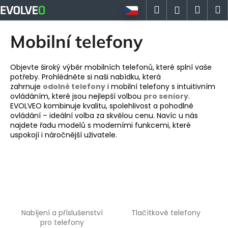
K
Přejít
Hledat
Náku
M
Přihlášen
na
o
obsah
Zpět
Zpět
košík
š
Mobilní telefony
í
C
k
o
Objevte široký výběr mobilních telefonů, které splní vaše
potřeby. Prohlédněte si naši nabídku, která
p
zahrnuje
odolné telefony
i mobilní telefony s intuitivním
o
ovládáním, které jsou nejlepší volbou
pro seniory
.
EVOLVEO kombinuje kvalitu, spolehlivost a pohodlné
t
ovládání – ideální volba za skvělou cenu. Navíc u nás
ř
najdete řadu modelů s moderními funkcemi, které
e
uspokojí i náročnější uživatele.
b
u
j
e
t
e
Nabíjení a příslušenství
Tlačítkové telefony
pro telefony
n