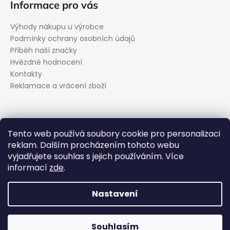
Informace pro vás
Výhody nákupu u výrobce
Podmínky ochrany osobních údajů
Příběh naší značky
Hvězdné hodnocení
Kontakty
Reklamace a vrácení zboží
Kontakt
Tento web používá soubory cookie pro personalizaci
reklam. Dalším procházením tohoto webu
podpora
@
evolveo.cz
vyjadřujete souhlas s jejich používáním. Více
Facebook
informací
zde
.
evolveo_cz
YouTube
Nastavení
Vytvořil Shoptet
Souhlasím
Copyright 2026
EVOLVEO.cz
. Všechna práva vyhrazena.