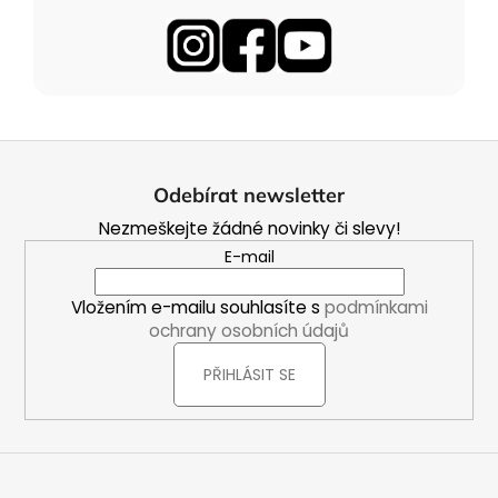
Z
á
Odebírat newsletter
p
Nezmeškejte žádné novinky či slevy!
a
E-mail
t
í
Vložením e-mailu souhlasíte s
podmínkami
ochrany osobních údajů
PŘIHLÁSIT SE