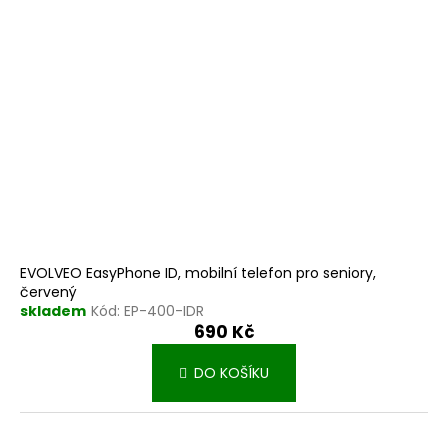
r
k
o
t
d
ů
u
k
t
ů
EVOLVEO EasyPhone ID, mobilní telefon pro seniory,
červený
skladem
Kód:
EP-400-IDR
690 Kč
DO KOŠÍKU