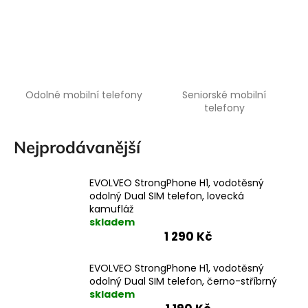
a
j
í
t
?
Odolné mobilní telefony
Seniorské mobilní
telefony
Nejprodávanější
HLEDAT
EVOLVEO StrongPhone H1, vodotěsný
odolný Dual SIM telefon, lovecká
kamufláž
skladem
1 290 Kč
EVOLVEO StrongPhone H1, vodotěsný
odolný Dual SIM telefon, černo-stříbrný
skladem