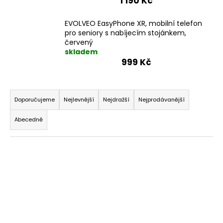
1 190 Kč
EVOLVEO EasyPhone XR, mobilní telefon
pro seniory s nabíjecím stojánkem,
červený
skladem
999 Kč
Ř
a
Doporučujeme
Nejlevnější
Nejdražší
Nejprodávanější
z
Abecedně
e
n
V
í
ý
p
p
r
i
o
s
d
p
u