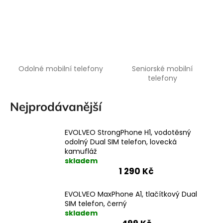
a
j
í
t
?
Odolné mobilní telefony
Seniorské mobilní
telefony
Nejprodávanější
HLEDAT
EVOLVEO StrongPhone H1, vodotěsný
odolný Dual SIM telefon, lovecká
kamufláž
skladem
1 290 Kč
EVOLVEO MaxPhone A1, tlačítkový Dual
SIM telefon, černý
skladem