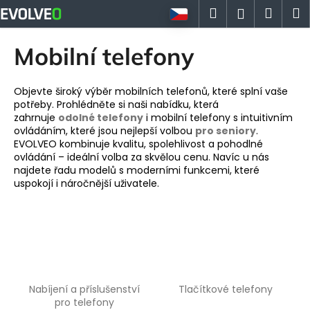
K
Přejít
Hledat
Náku
M
Přihlášen
na
o
obsah
Zpět
Zpět
košík
š
Mobilní telefony
í
C
k
o
Objevte široký výběr mobilních telefonů, které splní vaše
potřeby. Prohlédněte si naši nabídku, která
p
zahrnuje
odolné telefony
i mobilní telefony s intuitivním
o
ovládáním, které jsou nejlepší volbou
pro seniory
.
EVOLVEO kombinuje kvalitu, spolehlivost a pohodlné
t
ovládání – ideální volba za skvělou cenu. Navíc u nás
ř
najdete řadu modelů s moderními funkcemi, které
e
uspokojí i náročnější uživatele.
b
u
j
e
t
e
Nabíjení a příslušenství
Tlačítkové telefony
pro telefony
n