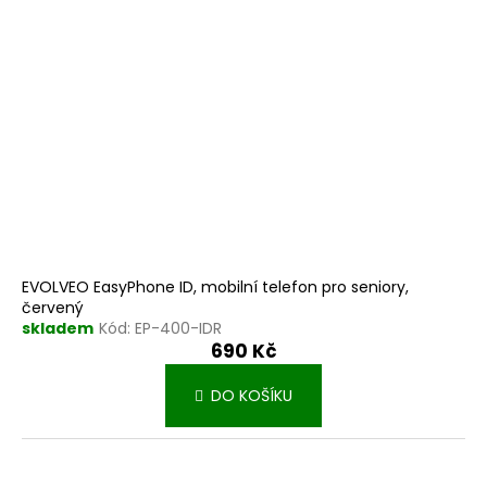
r
k
o
t
d
ů
u
k
t
ů
EVOLVEO EasyPhone ID, mobilní telefon pro seniory,
červený
skladem
Kód:
EP-400-IDR
690 Kč
DO KOŠÍKU