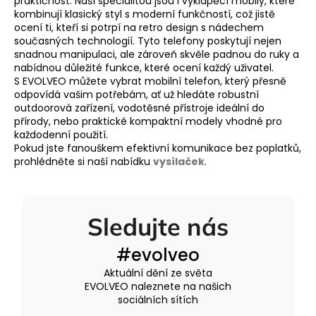
praktičnost. Naší specialitou jsou i
vyklápěcí mobily
, které
v
kombinují klasický styl s moderní funkčností, což jistě
ocení ti, kteří si potrpí na retro design s nádechem
ý
současných technologií. Tyto telefony poskytují nejen
p
snadnou manipulaci, ale zároveň skvěle padnou do ruky a
i
nabídnou důležité funkce, které ocení každý uživatel.
s
S EVOLVEO můžete vybrat mobilní telefon, který přesně
u
odpovídá vašim potřebám, ať už hledáte robustní
outdoorová zařízení, vodotěsné přístroje ideální do
přírody, nebo praktické kompaktní modely vhodné pro
každodenní použití.
Pokud jste fanouškem efektivní komunikace bez poplatků,
prohlédněte si naší nabídku
vysílaček
.
Sledujte nás
#evolveo
Aktuální dění ze světa
EVOLVEO naleznete na našich
sociálních sítích