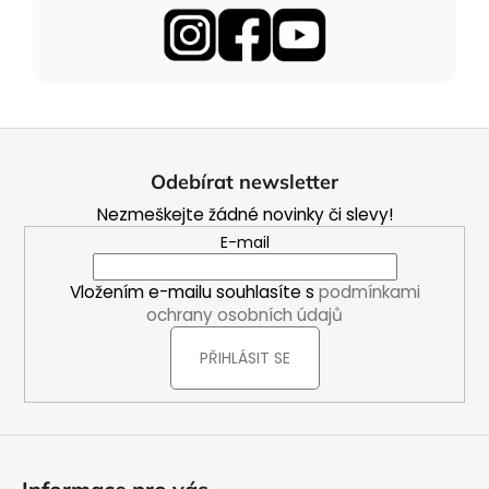
Z
á
Odebírat newsletter
p
Nezmeškejte žádné novinky či slevy!
a
E-mail
t
í
Vložením e-mailu souhlasíte s
podmínkami
ochrany osobních údajů
PŘIHLÁSIT SE