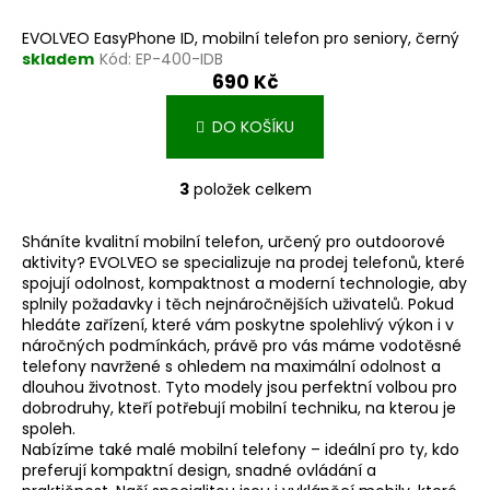
EVOLVEO EasyPhone ID, mobilní telefon pro seniory, černý
skladem
Kód:
EP-400-IDB
690 Kč
DO KOŠÍKU
3
položek celkem
O
v
Sháníte kvalitní mobilní telefon, určený pro outdoorové
l
aktivity? EVOLVEO se specializuje na prodej telefonů, které
á
spojují odolnost, kompaktnost a moderní technologie, aby
d
splnily požadavky i těch nejnáročnějších uživatelů. Pokud
a
hledáte zařízení, které vám poskytne spolehlivý výkon i v
c
náročných podmínkách, právě pro vás máme vodotěsné
í
telefony navržené s ohledem na maximální odolnost a
dlouhou životnost. Tyto modely jsou perfektní volbou pro
p
dobrodruhy, kteří potřebují mobilní techniku, na kterou je
r
spoleh.
v
Nabízíme také
malé mobilní telefony
– ideální pro ty, kdo
k
preferují kompaktní design, snadné ovládání a
y