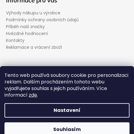
Informace pro vás
Výhody nákupu u výrobce
Podmínky ochrany osobních údajů
Příběh naší značky
Hvězdné hodnocení
Kontakty
Reklamace a vrácení zboží
Kontakt
Tento web používá soubory cookie pro personalizaci
reklam. Dalším procházením tohoto webu
podpora
@
evolveo.cz
vyjadřujete souhlas s jejich používáním. Více
Facebook
informací
zde
.
evolveo_cz
YouTube
Nastavení
Vytvořil Shoptet
Souhlasím
Copyright 2026
EVOLVEO.cz
. Všechna práva vyhrazena.