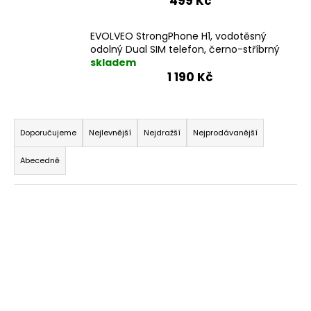
499 Kč
EVOLVEO StrongPhone H1, vodotěsný
odolný Dual SIM telefon, černo-stříbrný
skladem
1 190 Kč
Ř
a
Doporučujeme
Nejlevnější
Nejdražší
Nejprodávanější
z
Abecedně
e
n
V
í
ý
p
p
r
i
o
s
d
p
u