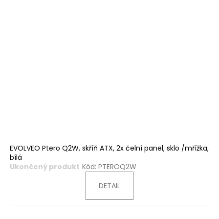
EVOLVEO Ptero Q2W, skříň ATX, 2x čelní panel, sklo /mřížka,
bílá
Ukončený produkt
Kód:
PTEROQ2W
DETAIL