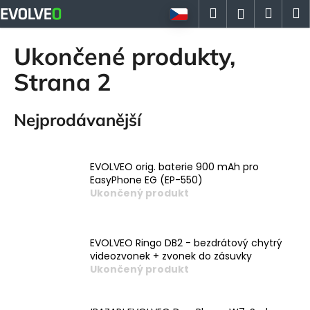
K
Přejít
Hledat
Náku
M
Přihlášen
na
o
obsah
Zpět
Zpět
košík
š
Ukončené produkty
,
í
C
Strana 2
k
o
p
Nejprodávanější
o
t
ř
EVOLVEO orig. baterie 900 mAh pro
EasyPhone EG (EP-550)
e
Ukončený produkt
b
u
j
EVOLVEO Ringo DB2 - bezdrátový chytrý
e
videozvonek + zvonek do zásuvky
Ukončený produkt
t
e
n