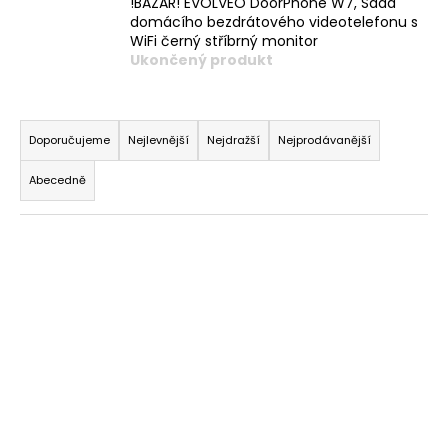
!BAZAR! EVOLVEO DoorPhone W7, Sada
a
domácího bezdrátového videotelefonu s
WiFi černý stříbrný monitor
j
Ukončený produkt
í
t
Ř
?
a
Doporučujeme
Nejlevnější
Nejdražší
Nejprodávanější
z
Abecedně
e
n
HLEDAT
V
í
ý
p
p
r
i
o
s
d
p
u
r
k
o
t