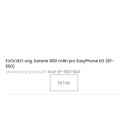
d
ů
u
k
t
ů
EVOLVEO orig. baterie 900 mAh pro EasyPhone EG (EP-
550)
Ukončený produkt
Kód:
EP-550-BAT
DETAIL