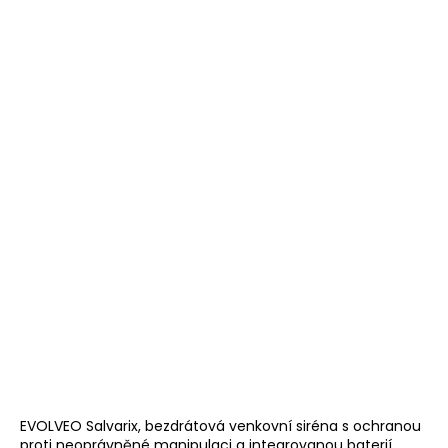
EVOLVEO Salvarix, bezdrátová venkovní siréna s ochranou
proti neoprávněné manipulaci a integrovanou baterií