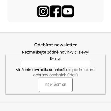
Z
á
Odebírat newsletter
p
Nezmeškejte žádné novinky či slevy!
a
E-mail
t
í
Vložením e-mailu souhlasíte s
podmínkami
ochrany osobních údajů
PŘIHLÁSIT SE