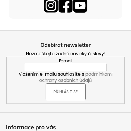
Z
á
Odebírat newsletter
p
Nezmeškejte žádné novinky či slevy!
a
E-mail
t
í
Vložením e-mailu souhlasíte s
podmínkami
ochrany osobních údajů
PŘIHLÁSIT SE
Informace pro vás