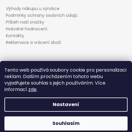
Výhody nákupu u výrobce
Podmínky ochrany osobních údajů
Příběh naší značky
Hvězdné hodnocení
Kontakty
Reklamace a vrácení zboží
Kontakt
Tento web používá soubory cookie pro personalizaci
reklam. Dalším procházením tohoto webu
podpora
@
evolveo.cz
vyjadřujete souhlas s jejich používáním. Více
Facebook
informací
zde
.
evolveo_cz
YouTube
Nastavení
Vytvořil Shoptet
Souhlasím
Copyright 2026
EVOLVEO.cz
. Všechna práva vyhrazena.