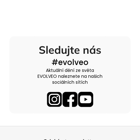
Sledujte nás
#evolveo
Aktuální dění ze světa
EVOLVEO naleznete na našich
sociálních sítích
Z
á