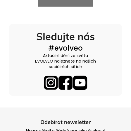
a
j
í
t
Sledujte nás
?
#evolveo
Aktuální dění ze světa
EVOLVEO naleznete na našich
sociálních sítích
HLEDAT
Z
á
Odebírat newsletter
p
Nezmeškejte žádné novinky či slevy!