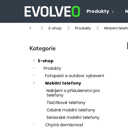
K
Přejít
na
o
Produkty
N
Zpět
Zpět
obsah
š
do
do
í
Domů
E-shop
Produkty
Mobilní tele
obchodu
obchodu
k
P
o
Přeskočit
Kategorie
s
kategorie
t
E-shop
r
Produkty
a
Fotopasti a outdoor vybavení
n
Mobilní telefony
n
Nabíjení a příslušenství pro
í
telefony
p
Tlačítkové telefony
a
Odolné mobilní telefony
n
Seniorské mobilní telefony
e
Chytrá domácnost