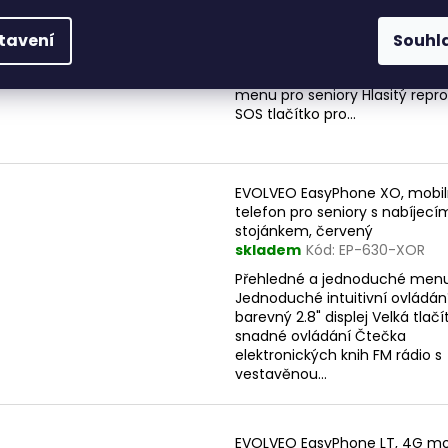
skladem
Kód:
EP-400-IDR
Nejjednodušší telefon pro seni
tavení
Souhl
trhu 4 velká tlačítka pro ulože
hlavních kontaktů Zjednoduš
menu pro seniory Hlasitý repr
SOS tlačítko pro...
EVOLVEO EasyPhone XO, mobil
telefon pro seniory s nabíjecí
stojánkem, červený
skladem
Kód:
EP-630-XOR
Přehledné a jednoduché men
Jednoduché intuitivní ovládán
barevný 2.8" displej Velká tlačí
snadné ovládání Čtečka
elektronických knih FM rádio s
vestavěnou...
EVOLVEO EasyPhone LT, 4G mo