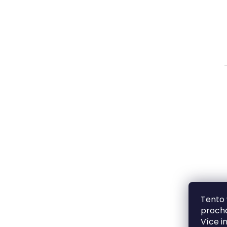
Tento 
prochá
Více i