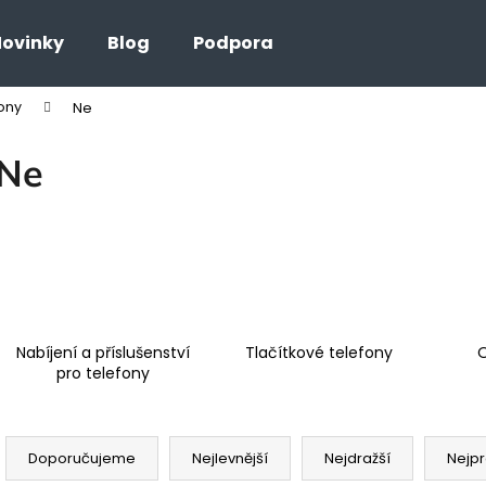
ovinky
Blog
Podpora
fony
Ne
Co potřebujete najít?
Ne
HLEDAT
Nabíjení a příslušenství
Tlačítkové telefony
O
pro telefony
Ř
a
Doporučujeme
Nejlevnější
Nejdražší
Nejpr