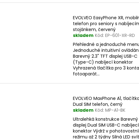
z
e
V
n
EVOLVEO EasyPhone XR, mobil
ý
telefon pro seniory s nabíjecí
p
stojánkem, červený
p
skladem
Kód:
EP-601-XR-RD
r
s
Přehledné a jednoduché men
o
Jednoduché intuitivní ovládán
p
d
Barevný 2.3" TFT displej USB-C
r
(Type-C) nabíjecí konektor
u
o
Vyhrazená tlačítka pro 3 kont
k
fotoaparát...
d
t
u
ů
k
EVOLVEO MaxPhone A1, tlačítk
t
Dual SIM telefon, černý
ů
skladem
Kód:
MP-A1-BK
Ultralehká konstrukce Barevný 
displej Dual SIM USB-C nabíjecí
konektor Výdrž v pohotovostn
režimu až 2 týdny Silná LED svít