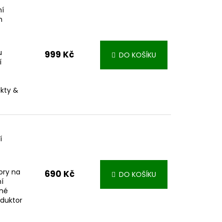
ní
m
u
999 Kč
DO KOŠÍKU
í
akty &
í
ory na
690 Kč
DO KOŠÍKU
ní
ené
oduktor