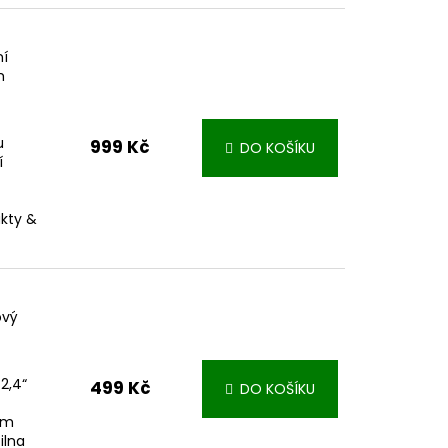
ní
m
u
999 Kč
DO KOŠÍKU
í
akty &
ový
2,4“
499 Kč
DO KOŠÍKU
ím
ilna