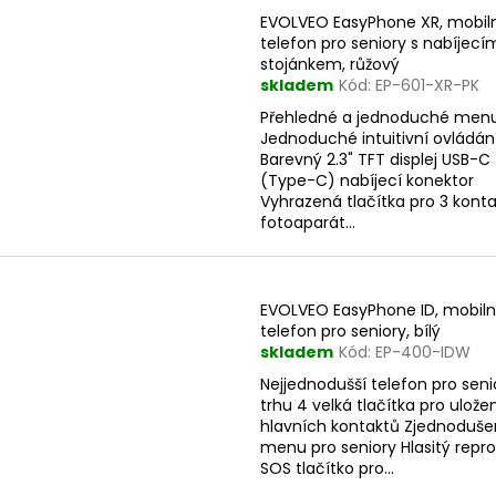
EVOLVEO EasyPhone XR, mobil
telefon pro seniory s nabíjecí
stojánkem, růžový
skladem
Kód:
EP-601-XR-PK
Přehledné a jednoduché men
Jednoduché intuitivní ovládán
Barevný 2.3" TFT displej USB-C
(Type-C) nabíjecí konektor
Vyhrazená tlačítka pro 3 kont
fotoaparát...
EVOLVEO EasyPhone ID, mobiln
telefon pro seniory, bílý
skladem
Kód:
EP-400-IDW
Nejjednodušší telefon pro seni
trhu 4 velká tlačítka pro ulože
hlavních kontaktů Zjednoduš
menu pro seniory Hlasitý repr
SOS tlačítko pro...