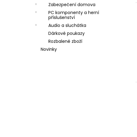
l
Zabezpečení domova
PC komponenty a herní
příslušenství
í
Audio a sluchátka
Dárkové poukazy
i
Rozbalené zboží
Novinky