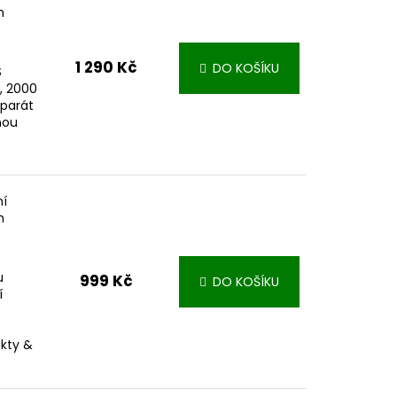
m
1 290 Kč
DO KOŠÍKU
S
y, 2000
aparát
nou
ní
m
u
999 Kč
DO KOŠÍKU
í
akty &