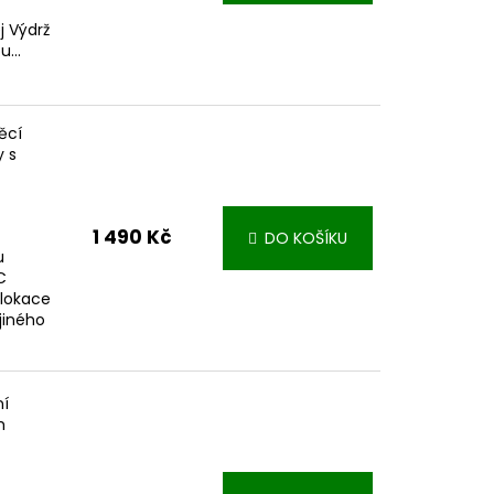
j Výdrž
...
ěcí
y s
1 490 Kč
DO KOŠÍKU
u
C
olokace
jiného
ní
m