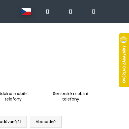
Hledat
Přihlášení
Nákupní
košík
dolné mobilní
Seniorské mobilní
telefony
telefony
odávanější
Abecedně