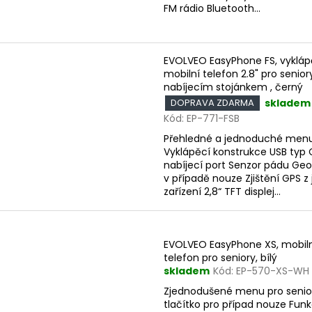
FM rádio Bluetooth...
EVOLVEO EasyPhone FS, vykláp
mobilní telefon 2.8" pro senior
nabíjecím stojánkem , černý
skladem
DOPRAVA ZDARMA
Kód:
EP-771-FSB
Přehledné a jednoduché men
Vyklápěcí konstrukce USB typ 
nabíjecí port Senzor pádu Ge
v případě nouze Zjištění GPS z 
zařízení 2,8“ TFT displej...
EVOLVEO EasyPhone XS, mobil
telefon pro seniory, bílý
skladem
Kód:
EP-570-XS-WH
Zjednodušené menu pro senio
tlačítko pro případ nouze Fun