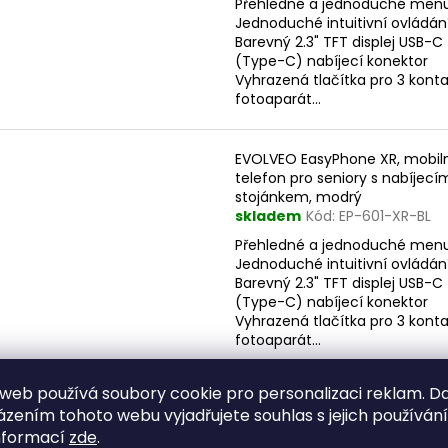
Přehledné a jednoduché men
Jednoduché intuitivní ovládán
Barevný 2.3" TFT displej USB-C
(Type-C) nabíjecí konektor
Vyhrazená tlačítka pro 3 kont
fotoaparát...
EVOLVEO EasyPhone XR, mobil
telefon pro seniory s nabíjecí
stojánkem, modrý
skladem
Kód:
EP-601-XR-BL
Přehledné a jednoduché men
Jednoduché intuitivní ovládán
Barevný 2.3" TFT displej USB-C
(Type-C) nabíjecí konektor
Vyhrazená tlačítka pro 3 kont
fotoaparát...
web používá soubory cookie pro personalizaci reklam. D
zením tohoto webu vyjadřujete souhlas s jejich používán
EVOLVEO EasyPhone ID, mobiln
nformací
zde
.
telefon pro seniory, červený