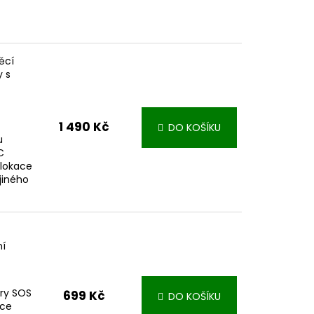
ěcí
y s
1 490 Kč
DO KOŠÍKU
u
C
olokace
jiného
ní
ry SOS
699 Kč
DO KOŠÍKU
kce