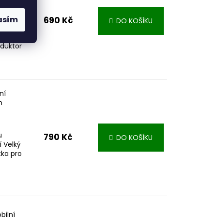
ory na
asím
690 Kč
DO KOŠÍKU
ní
ené
oduktor
ní
m
u
790 Kč
DO KOŠÍKU
í Velký
tka pro
bilní