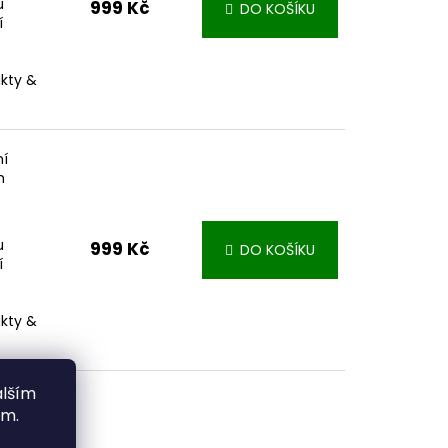
u
999 Kč
DO KOŠÍKU
í
akty &
ní
m
u
999 Kč
DO KOŠÍKU
í
akty &
alším
ím.
í