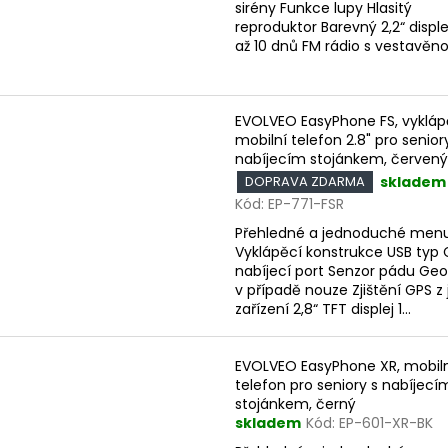
sirény Funkce lupy Hlasitý
reproduktor Barevný 2,2“ disple
až 10 dnů FM rádio s vestavěnou
EVOLVEO EasyPhone FS, vykláp
mobilní telefon 2.8" pro senior
nabíjecím stojánkem, červený
skladem
DOPRAVA ZDARMA
Kód:
EP-771-FSR
Přehledné a jednoduché men
Vyklápěcí konstrukce USB typ 
nabíjecí port Senzor pádu Ge
v případě nouze Zjištění GPS z 
zařízení 2,8“ TFT displej 1...
EVOLVEO EasyPhone XR, mobil
telefon pro seniory s nabíjecí
stojánkem, černý
skladem
Kód:
EP-601-XR-BK