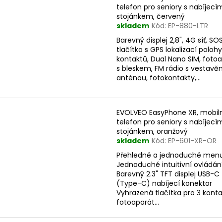
telefon pro seniory s nabíjecí
stojánkem, červený
skladem
Kód:
EP-880-LTR
Barevný displej 2,8", 4G síť, SO
tlačítko s GPS lokalizací poloh
kontaktů, Dual Nano SIM, foto
s bleskem, FM rádio s vestavě
anténou, fotokontakty,...
EVOLVEO EasyPhone XR, mobil
telefon pro seniory s nabíjecí
stojánkem, oranžový
skladem
Kód:
EP-601-XR-OR
Přehledné a jednoduché men
Jednoduché intuitivní ovládán
Barevný 2.3" TFT displej USB-C
(Type-C) nabíjecí konektor
Vyhrazená tlačítka pro 3 kont
fotoaparát...