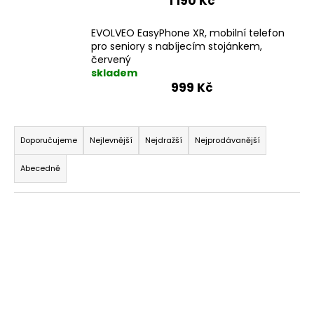
1 190 Kč
EVOLVEO EasyPhone XR, mobilní telefon
pro seniory s nabíjecím stojánkem,
červený
skladem
999 Kč
Ř
a
Doporučujeme
Nejlevnější
Nejdražší
Nejprodávanější
z
Abecedně
e
n
V
í
ý
p
p
r
i
o
s
d
p
u