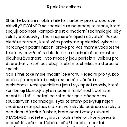
5
položek celkem
O
v
Sháníte kvalitní mobilní telefon, určený pro outdoorové
l
aktivity? EVOLVEO se specializuje na prodej telefonů, které
á
spojují odolnost, kompaktnost a moderní technologie, aby
d
splnily požadavky i těch nejnáročnějších uživatelů. Pokud
a
hledáte zařízení, které vám poskytne spolehlivý výkon i v
c
náročných podmínkách, právě pro vás máme vodotěsné
í
telefony navržené s ohledem na maximální odolnost a
dlouhou životnost. Tyto modely jsou perfektní volbou pro
p
dobrodruhy, kteří potřebují mobilní techniku, na kterou je
r
spoleh.
v
Nabízíme také
malé mobilní telefony
– ideální pro ty, kdo
k
preferují kompaktní design, snadné ovládání a
y
praktičnost. Naší specialitou jsou i
vyklápěcí mobily
, které
v
kombinují klasický styl s moderní funkčností, což jistě
ocení ti, kteří si potrpí na retro design s nádechem
ý
současných technologií. Tyto telefony poskytují nejen
p
snadnou manipulaci, ale zároveň skvěle padnou do ruky a
i
nabídnou důležité funkce, které ocení každý uživatel.
s
S EVOLVEO můžete vybrat mobilní telefon, který přesně
u
odpovídá vašim potřebám, ať už hledáte robustní