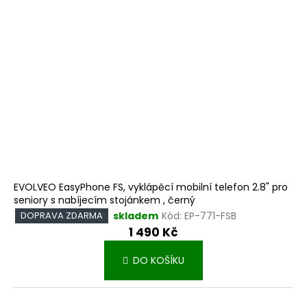
r
k
o
t
d
ů
u
k
t
ů
EVOLVEO EasyPhone FS, vyklápěcí mobilní telefon 2.8" pro
seniory s nabíjecím stojánkem , černý
skladem
Kód:
EP-771-FSB
DOPRAVA ZDARMA
1 490 Kč
DO KOŠÍKU