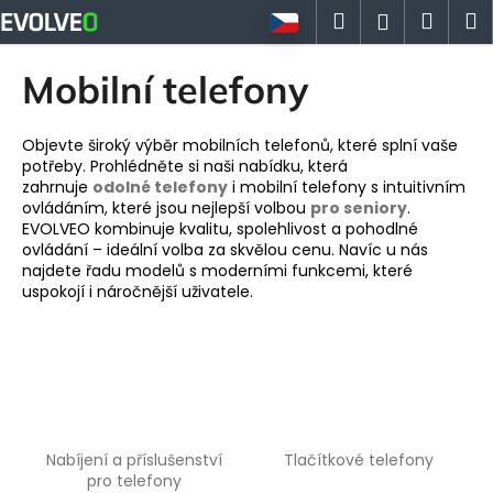
K
Přejít
Hledat
Náku
M
Přihlášen
na
o
obsah
Zpět
Zpět
košík
š
Mobilní telefony
í
C
k
o
Objevte široký výběr mobilních telefonů, které splní vaše
potřeby. Prohlédněte si naši nabídku, která
p
zahrnuje
odolné telefony
i mobilní telefony s intuitivním
o
ovládáním, které jsou nejlepší volbou
pro seniory
.
EVOLVEO kombinuje kvalitu, spolehlivost a pohodlné
t
ovládání – ideální volba za skvělou cenu. Navíc u nás
ř
najdete řadu modelů s moderními funkcemi, které
e
uspokojí i náročnější uživatele.
b
u
j
e
t
e
Nabíjení a příslušenství
Tlačítkové telefony
pro telefony
n