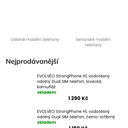
a
j
í
t
?
Odolné mobilní telefony
Seniorské mobilní
telefony
Nejprodávanější
HLEDAT
EVOLVEO StrongPhone H1, vodotěsný
odolný Dual SIM telefon, lovecká
kamufláž
skladem
1 290 Kč
EVOLVEO StrongPhone H1, vodotěsný
odolný Dual SIM telefon, černo-stříbrný
skladem