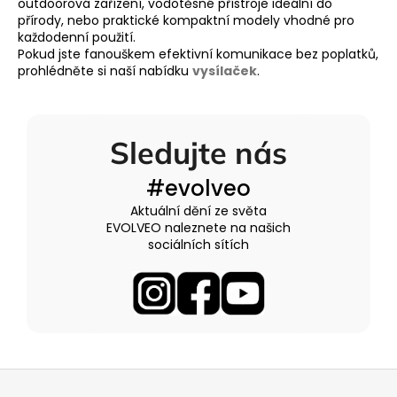
outdoorová zařízení, vodotěsné přístroje ideální do
přírody, nebo praktické kompaktní modely vhodné pro
každodenní použití.
Pokud jste fanouškem efektivní komunikace bez poplatků,
prohlédněte si naší nabídku
vysílaček
.
Sledujte nás
#evolveo
Aktuální dění ze světa
EVOLVEO naleznete na našich
sociálních sítích
Z