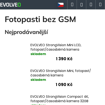
K
Přejít
Hledat
Náku
M
Přihlášen
na
o
obsah
Zpět
Zpět
košík
š
Fotopasti bez GSM
í
C
k
Nejprodávanější
o
p
o
EVOLVEO StrongVision Mini LCD,
t
fotopast/časosběrná kamera
skladem
ř
1 390 Kč
e
b
EVOLVEO StrongVision Mini, fotopast/
u
časosběrná kamera
j
skladem
1 090 Kč
e
t
EVOLVEO StrongVision Compact 4K,
e
fotopast/časosběrná kamera 32GB
n