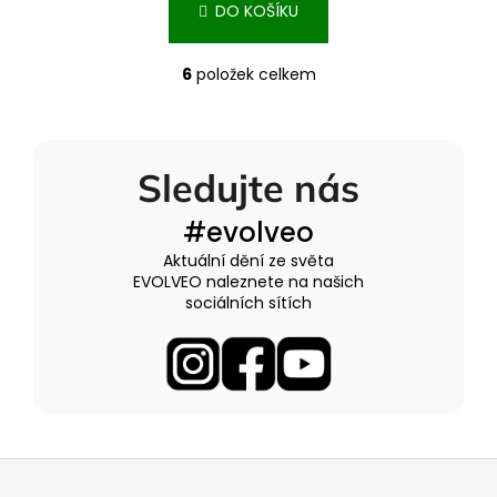
DO KOŠÍKU
6
položek celkem
O
v
l
á
Sledujte nás
d
a
#evolveo
c
í
Aktuální dění ze světa
p
EVOLVEO naleznete na našich
r
sociálních sítích
v
k
y
v
ý
p
Z
i