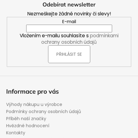
á
s
Odebírat newsletter
u
p
Nezmeškejte žádné novinky či slevy!
a
E-mail
t
í
Vložením e-mailu souhlasíte s
podmínkami
ochrany osobních údajů
PŘIHLÁSIT SE
Informace pro vás
Výhody nákupu u výrobce
Podmínky ochrany osobních údajů
Příběh naší značky
Hvězdné hodnocení
Kontakty