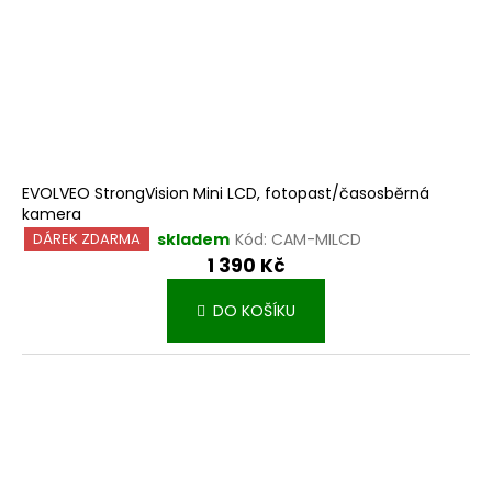
k
t
ů
EVOLVEO StrongVision Mini LCD, fotopast/časosběrná
kamera
skladem
Kód:
CAM-MILCD
DÁREK ZDARMA
1 390 Kč
DO KOŠÍKU