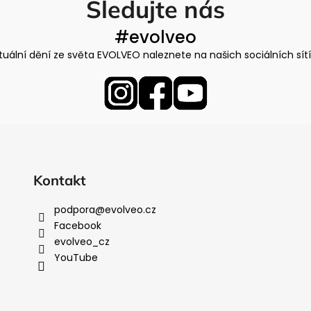
Sledujte nás
a
c
#evolveo
í
p
tuální dění ze světa EVOLVEO naleznete na našich sociálních sít
r
v
k
y
v
ý
p
i
Kontakt
s
u
podpora
@
evolveo.cz
Facebook
evolveo_cz
YouTube