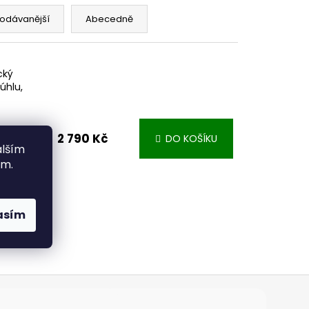
odávanější
Abecedně
cký
úhlu,
2 790 Kč
DO KOŠÍKU
alším
Měření
ím.
ýšky/
etický
ie
asím
m