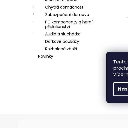
l
Chytrá domácnost
Zabezpečení domova
PC komponenty a herní
příslušenství
Audio a sluchátka
í
Dárkové poukazy
i
Rozbalené zboží
Novinky
Tento 
prochá
Více i
Nas
Z
á