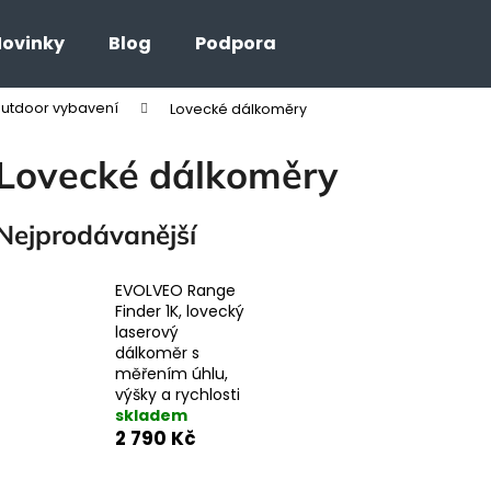
ovinky
Blog
Podpora
outdoor vybavení
Lovecké dálkoměry
Co potřebujete najít?
Lovecké dálkoměry
HLEDAT
Nejprodávanější
EVOLVEO Range
Finder 1K, lovecký
laserový
dálkoměr s
měřením úhlu,
výšky a rychlosti
skladem
2 790 Kč