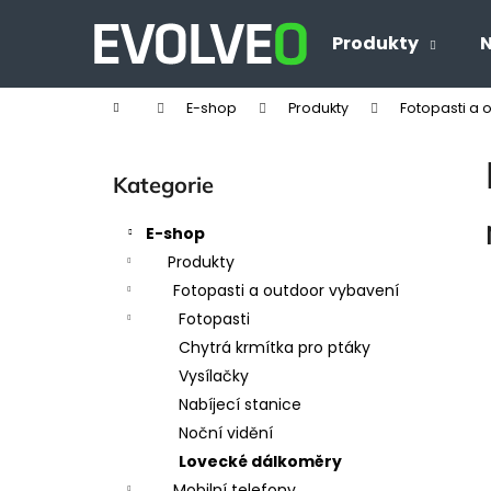
K
Přejít
na
o
Produkty
N
Zpět
Zpět
obsah
š
do
do
í
Domů
E-shop
Produkty
Fotopasti a 
obchodu
obchodu
k
P
o
Přeskočit
Kategorie
s
kategorie
t
E-shop
r
Produkty
a
Fotopasti a outdoor vybavení
n
Fotopasti
n
Chytrá krmítka pro ptáky
í
Vysílačky
p
Nabíjecí stanice
a
Noční vidění
n
Lovecké dálkoměry
e
Mobilní telefony