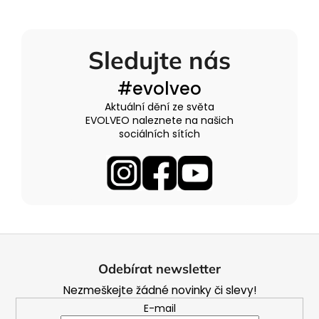
v
l
á
Sledujte nás
d
a
#evolveo
c
í
Aktuální dění ze světa
p
EVOLVEO naleznete na našich
r
sociálních sítích
v
k
y
v
ý
p
Z
i
á
s
Odebírat newsletter
u
p
Nezmeškejte žádné novinky či slevy!
a
E-mail
t