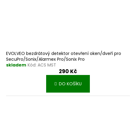
k
t
ů
EVOLVEO bezdrátový detektor otevření oken/dveří pro
SecuPro/Sonix/Alarmex Pro/Sonix Pro
skladem
Kód:
ACS MST
290 Kč
DO KOŠÍKU