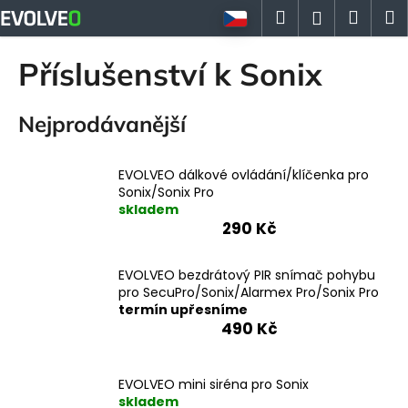
K
Přejít
Hledat
Náku
M
Přihlášen
na
o
obsah
Zpět
Zpět
košík
š
Příslušenství k Sonix
í
C
k
Nejprodávanější
o
p
o
EVOLVEO dálkové ovládání/klíčenka pro
t
Sonix/Sonix Pro
skladem
ř
290 Kč
e
b
EVOLVEO bezdrátový PIR snímač pohybu
u
pro SecuPro/Sonix/Alarmex Pro/Sonix Pro
j
termín upřesníme
490 Kč
e
t
e
EVOLVEO mini siréna pro Sonix
skladem
n