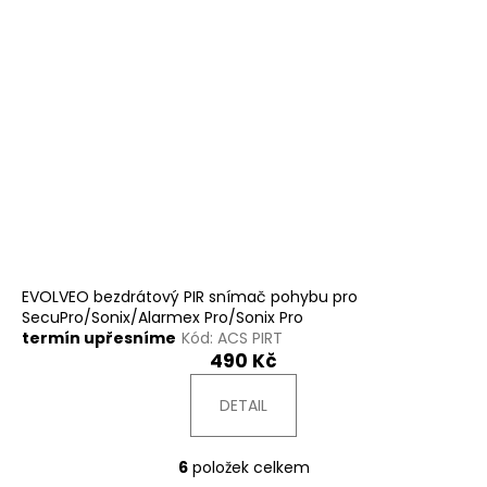
EVOLVEO bezdrátový PIR snímač pohybu pro
SecuPro/Sonix/Alarmex Pro/Sonix Pro
termín upřesníme
Kód:
ACS PIRT
490 Kč
DETAIL
6
položek celkem
O