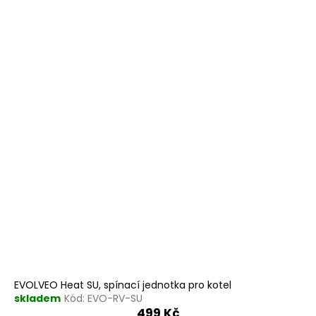
ý
p
a
p
r
j
i
o
í
s
d
t
p
u
?
r
k
o
t
d
ů
u
HLEDAT
k
t
ů
EVOLVEO Heat SU, spínací jednotka pro kotel
skladem
Kód:
EVO-RV-SU
499 Kč