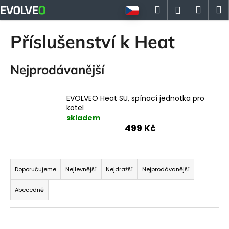
K
Přejít
Hledat
Náku
M
Přihlášen
na
o
obsah
Zpět
Zpět
košík
š
Příslušenství k Heat
í
C
k
Nejprodávanější
o
p
o
EVOLVEO Heat SU, spínací jednotka pro
t
kotel
skladem
ř
499 Kč
e
b
Ř
u
a
Doporučujeme
Nejlevnější
Nejdražší
Nejprodávanější
j
z
e
Abecedně
e
t
n
e
V
í
n