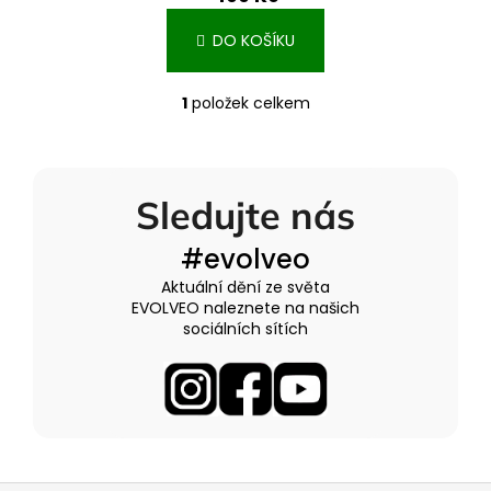
DO KOŠÍKU
1
položek celkem
O
v
l
á
Sledujte nás
d
a
#evolveo
c
í
Aktuální dění ze světa
p
EVOLVEO naleznete na našich
r
sociálních sítích
v
k
y
v
ý
p