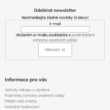
Z
i
á
s
Odebírat newsletter
u
p
Nezmeškejte žádné novinky či slevy!
a
E-mail
t
í
Vložením e-mailu souhlasíte s
podmínkami
ochrany osobních údajů
PŘIHLÁSIT SE
Informace pro vás
Výhody nákupu u výrobce
Podmínky ochrany osobních údajů
Příběh naší značky
Hvězdné hodnocení