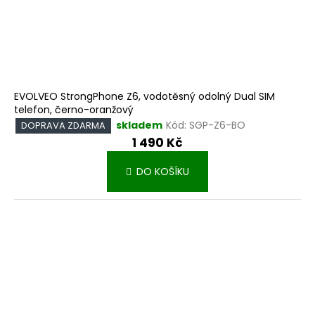
t
ů
EVOLVEO StrongPhone Z6, vodotěsný odolný Dual SIM
telefon, černo-oranžový
skladem
Kód:
SGP-Z6-BO
DOPRAVA ZDARMA
1 490 Kč
DO KOŠÍKU