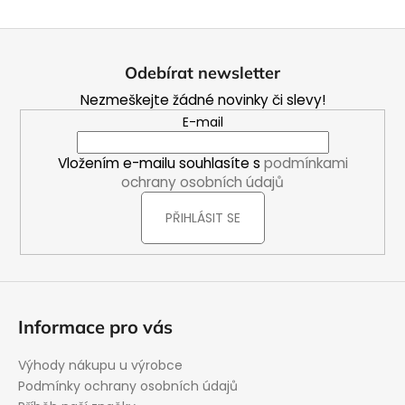
ý
p
Z
i
á
s
Odebírat newsletter
u
p
Nezmeškejte žádné novinky či slevy!
a
E-mail
t
í
Vložením e-mailu souhlasíte s
podmínkami
ochrany osobních údajů
PŘIHLÁSIT SE
Informace pro vás
Výhody nákupu u výrobce
Podmínky ochrany osobních údajů