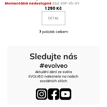
Momentálně nedostupné
Kód:
SGP-X5-GY
1 290 Kč
DETAIL
7
položek celkem
O
v
l
á
Sledujte nás
d
a
#evolveo
c
í
Aktuální dění ze světa
p
EVOLVEO naleznete na našich
r
sociálních sítích
v
k
y
v