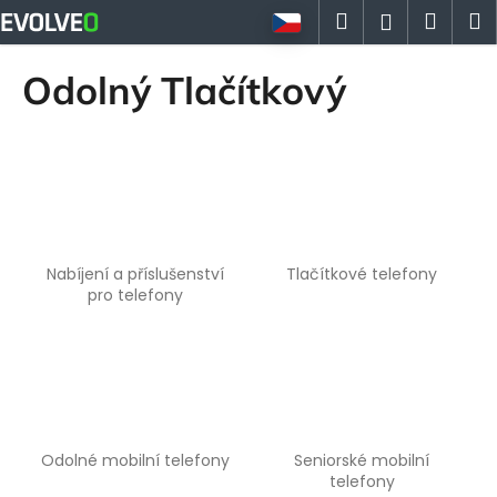
K
Přejít
Hledat
Náku
M
Přihlášen
na
o
obsah
Zpět
Zpět
košík
š
Odolný Tlačítkový
í
C
k
o
p
o
t
ř
Nabíjení a příslušenství
Tlačítkové telefony
e
pro telefony
b
u
j
e
t
Odolné mobilní telefony
Seniorské mobilní
e
telefony
n