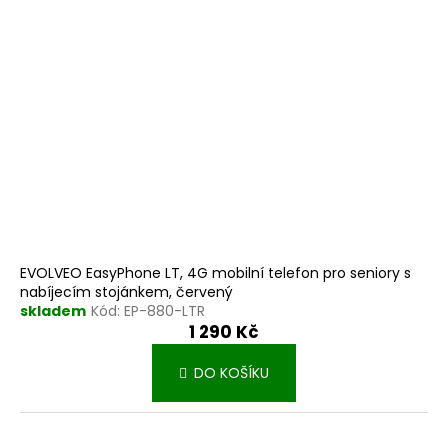
r
k
o
t
d
ů
u
k
t
ů
EVOLVEO EasyPhone LT, 4G mobilní telefon pro seniory s
nabíjecím stojánkem, červený
skladem
Kód:
EP-880-LTR
1 290 Kč
DO KOŠÍKU