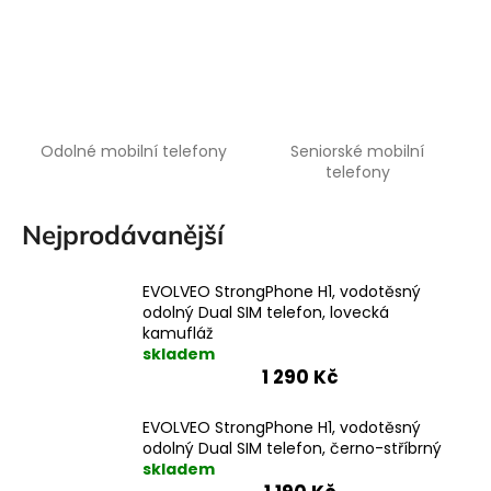
a
j
í
t
?
Odolné mobilní telefony
Seniorské mobilní
telefony
Nejprodávanější
HLEDAT
EVOLVEO StrongPhone H1, vodotěsný
odolný Dual SIM telefon, lovecká
kamufláž
skladem
1 290 Kč
EVOLVEO StrongPhone H1, vodotěsný
odolný Dual SIM telefon, černo-stříbrný
skladem