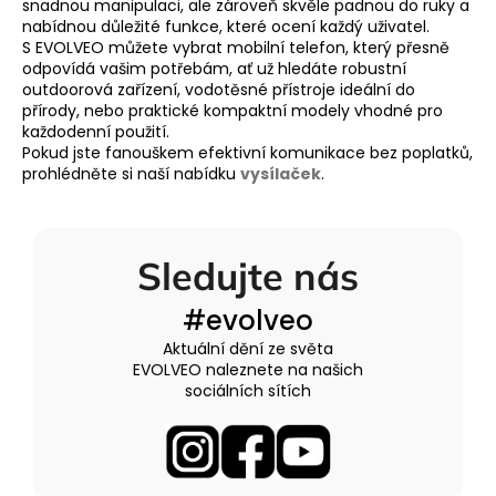
snadnou manipulaci, ale zároveň skvěle padnou do ruky a
i
nabídnou důležité funkce, které ocení každý uživatel.
s
S EVOLVEO můžete vybrat mobilní telefon, který přesně
u
odpovídá vašim potřebám, ať už hledáte robustní
outdoorová zařízení, vodotěsné přístroje ideální do
přírody, nebo praktické kompaktní modely vhodné pro
každodenní použití.
Pokud jste fanouškem efektivní komunikace bez poplatků,
prohlédněte si naší nabídku
vysílaček
.
Sledujte nás
#evolveo
Aktuální dění ze světa
EVOLVEO naleznete na našich
sociálních sítích