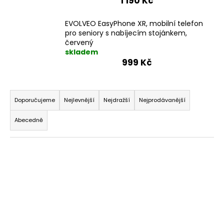
1 190 Kč
EVOLVEO EasyPhone XR, mobilní telefon
pro seniory s nabíjecím stojánkem,
červený
skladem
999 Kč
Ř
a
Doporučujeme
Nejlevnější
Nejdražší
Nejprodávanější
z
Abecedně
e
n
V
í
ý
p
p
r
i
o
s
d
p
u