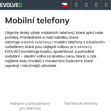
K
Přejít
Hledat
Náku
M
Přihlášen
na
o
obsah
Zpět
Zpět
košík
š
Mobilní telefony
í
C
k
o
Objevte široký výběr mobilních telefonů, které splní vaše
potřeby. Prohlédněte si naši nabídku, která
p
zahrnuje
odolné telefony
i mobilní telefony s intuitivním
o
ovládáním, které jsou nejlepší volbou
pro seniory
.
EVOLVEO kombinuje kvalitu, spolehlivost a pohodlné
t
ovládání – ideální volba za skvělou cenu. Navíc u nás
ř
najdete řadu modelů s moderními funkcemi, které
e
uspokojí i náročnější uživatele.
b
u
j
e
t
e
Nabíjení a příslušenství
Tlačítkové telefony
pro telefony
n