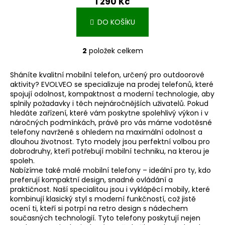
1 290 Kč
DO KOŠÍKU
2
položek celkem
O
v
Sháníte kvalitní mobilní telefon, určený pro outdoorové
l
aktivity? EVOLVEO se specializuje na prodej telefonů, které
á
spojují odolnost, kompaktnost a moderní technologie, aby
d
splnily požadavky i těch nejnáročnějších uživatelů. Pokud
a
hledáte zařízení, které vám poskytne spolehlivý výkon i v
c
náročných podmínkách, právě pro vás máme vodotěsné
í
telefony navržené s ohledem na maximální odolnost a
dlouhou životnost. Tyto modely jsou perfektní volbou pro
p
dobrodruhy, kteří potřebují mobilní techniku, na kterou je
r
spoleh.
v
Nabízíme také
malé mobilní telefony
– ideální pro ty, kdo
k
preferují kompaktní design, snadné ovládání a
y
praktičnost. Naší specialitou jsou i
vyklápěcí mobily
, které
v
kombinují klasický styl s moderní funkčností, což jistě
ocení ti, kteří si potrpí na retro design s nádechem
ý
současných technologií. Tyto telefony poskytují nejen
p