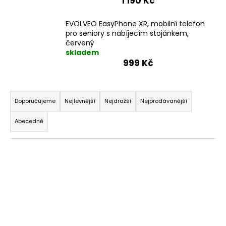
1 190 Kč
EVOLVEO EasyPhone XR, mobilní telefon
pro seniory s nabíjecím stojánkem,
červený
skladem
999 Kč
Ř
a
Doporučujeme
Nejlevnější
Nejdražší
Nejprodávanější
z
Abecedně
e
n
V
í
ý
p
p
r
i
o
s
d
p
u