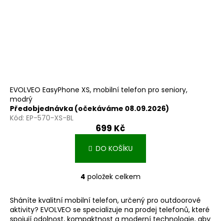
EVOLVEO EasyPhone XS, mobilní telefon pro seniory,
modrý
Předobjednávka (očekáváme 08.09.2026)
Kód:
EP-570-XS-BL
699 Kč
DO KOŠÍKU
4
položek celkem
O
v
Sháníte kvalitní mobilní telefon, určený pro outdoorové
l
aktivity? EVOLVEO se specializuje na prodej telefonů, které
á
spojují odolnost, kompaktnost a moderní technologie, aby