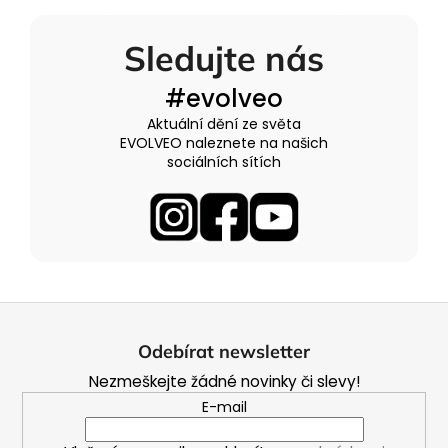
Sledujte nás
#evolveo
Aktuální dění ze světa
EVOLVEO naleznete na našich
sociálních sítích
Z
á
Odebírat newsletter
p
Nezmeškejte žádné novinky či slevy!
a
E-mail
t
í