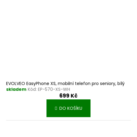
r
k
o
t
d
ů
u
k
t
ů
EVOLVEO EasyPhone XS, mobilní telefon pro seniory, bílý
skladem
Kód:
EP-570-XS-WH
699 Kč
DO KOŠÍKU