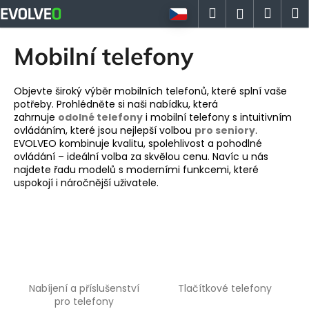
K
Přejít
Hledat
Náku
M
Přihlášen
na
o
obsah
Zpět
Zpět
košík
š
Mobilní telefony
í
C
k
o
Objevte široký výběr mobilních telefonů, které splní vaše
potřeby. Prohlédněte si naši nabídku, která
p
zahrnuje
odolné telefony
i mobilní telefony s intuitivním
o
ovládáním, které jsou nejlepší volbou
pro seniory
.
EVOLVEO kombinuje kvalitu, spolehlivost a pohodlné
t
ovládání – ideální volba za skvělou cenu. Navíc u nás
ř
najdete řadu modelů s moderními funkcemi, které
e
uspokojí i náročnější uživatele.
b
u
j
e
t
e
Nabíjení a příslušenství
Tlačítkové telefony
pro telefony
n