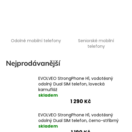
a
j
í
t
?
Odolné mobilní telefony
Seniorské mobilní
telefony
Nejprodávanější
HLEDAT
EVOLVEO StrongPhone H1, vodotěsný
odolný Dual SIM telefon, lovecká
kamufláž
skladem
1 290 Kč
EVOLVEO StrongPhone H1, vodotěsný
odolný Dual SIM telefon, černo-stříbrný
skladem