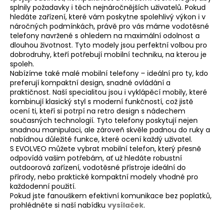
d
splnily požadavky i těch nejnáročnějších uživatelů. Pokud
a
hledáte zařízení, které vám poskytne spolehlivý výkon i v
c
náročných podmínkách, právě pro vás máme vodotěsné
í
telefony navržené s ohledem na maximální odolnost a
dlouhou životnost. Tyto modely jsou perfektní volbou pro
p
dobrodruhy, kteří potřebují mobilní techniku, na kterou je
r
spoleh.
v
Nabízíme také
malé mobilní telefony
– ideální pro ty, kdo
k
preferují kompaktní design, snadné ovládání a
y
praktičnost. Naší specialitou jsou i
vyklápěcí mobily
, které
v
kombinují klasický styl s moderní funkčností, což jistě
ocení ti, kteří si potrpí na retro design s nádechem
ý
současných technologií. Tyto telefony poskytují nejen
p
snadnou manipulaci, ale zároveň skvěle padnou do ruky a
i
nabídnou důležité funkce, které ocení každý uživatel.
s
S EVOLVEO můžete vybrat mobilní telefon, který přesně
u
odpovídá vašim potřebám, ať už hledáte robustní
outdoorová zařízení, vodotěsné přístroje ideální do
přírody, nebo praktické kompaktní modely vhodné pro
každodenní použití.
Pokud jste fanouškem efektivní komunikace bez poplatků,
prohlédněte si naší nabídku
vysílaček
.