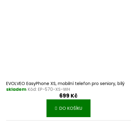
r
k
o
t
d
ů
u
k
t
ů
EVOLVEO EasyPhone XS, mobilní telefon pro seniory, bílý
skladem
Kód:
EP-570-XS-WH
699 Kč
DO KOŠÍKU