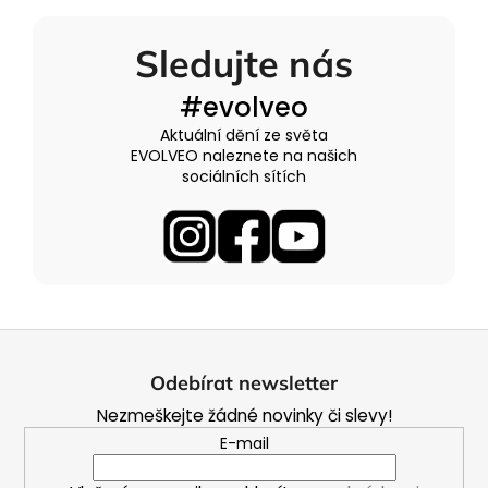
Sledujte nás
#evolveo
Aktuální dění ze světa
EVOLVEO naleznete na našich
sociálních sítích
Z
á
Odebírat newsletter
p
Nezmeškejte žádné novinky či slevy!
a
E-mail
t
í