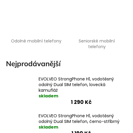
a
j
í
t
?
Odolné mobilní telefony
Seniorské mobilní
telefony
Nejprodávanější
HLEDAT
EVOLVEO StrongPhone H1, vodotěsný
odolný Dual SIM telefon, lovecká
kamufláž
skladem
1 290 Kč
EVOLVEO StrongPhone H1, vodotěsný
odolný Dual SIM telefon, černo-stříbrný
skladem