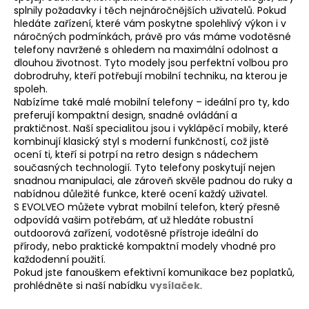
d
splnily požadavky i těch nejnáročnějších uživatelů. Pokud
a
hledáte zařízení, které vám poskytne spolehlivý výkon i v
c
náročných podmínkách, právě pro vás máme vodotěsné
í
telefony navržené s ohledem na maximální odolnost a
dlouhou životnost. Tyto modely jsou perfektní volbou pro
p
dobrodruhy, kteří potřebují mobilní techniku, na kterou je
r
spoleh.
v
Nabízíme také
malé mobilní telefony
– ideální pro ty, kdo
k
preferují kompaktní design, snadné ovládání a
y
praktičnost. Naší specialitou jsou i
vyklápěcí mobily
, které
v
kombinují klasický styl s moderní funkčností, což jistě
ocení ti, kteří si potrpí na retro design s nádechem
ý
současných technologií. Tyto telefony poskytují nejen
p
snadnou manipulaci, ale zároveň skvěle padnou do ruky a
i
nabídnou důležité funkce, které ocení každý uživatel.
s
S EVOLVEO můžete vybrat mobilní telefon, který přesně
u
odpovídá vašim potřebám, ať už hledáte robustní
outdoorová zařízení, vodotěsné přístroje ideální do
přírody, nebo praktické kompaktní modely vhodné pro
každodenní použití.
Pokud jste fanouškem efektivní komunikace bez poplatků,
prohlédněte si naší nabídku
vysílaček
.