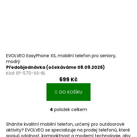
EVOLVEO EasyPhone XS, mobilní telefon pro seniory,
modrý
Předobjednávka (očekáváme 08.09.2026)
Kód:
EP-570-XS-BL
699 Kč
DO KOŠÍKU
4
položek celkem
O
v
Sháníte kvalitní mobilní telefon, určený pro outdoorové
l
aktivity? EVOLVEO se specializuje na prodej telefonů, které
á
spojují odolnost, kompaktnost a moderní technologie, aby