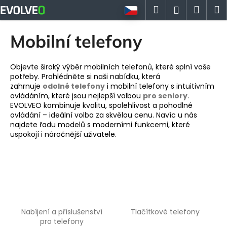
K
Přejít
Hledat
Náku
M
Přihlášen
na
o
obsah
Zpět
Zpět
košík
š
Mobilní telefony
í
C
k
o
Objevte široký výběr mobilních telefonů, které splní vaše
potřeby. Prohlédněte si naši nabídku, která
p
zahrnuje
odolné telefony
i mobilní telefony s intuitivním
o
ovládáním, které jsou nejlepší volbou
pro seniory
.
EVOLVEO kombinuje kvalitu, spolehlivost a pohodlné
t
ovládání – ideální volba za skvělou cenu. Navíc u nás
ř
najdete řadu modelů s moderními funkcemi, které
e
uspokojí i náročnější uživatele.
b
u
j
e
t
e
Nabíjení a příslušenství
Tlačítkové telefony
pro telefony
n