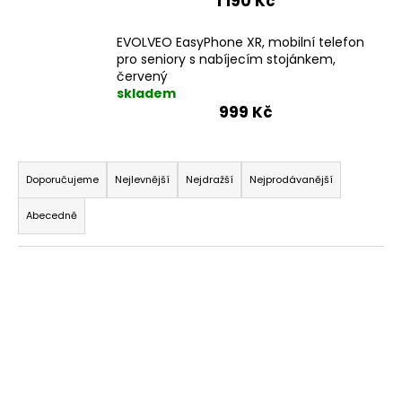
1 190 Kč
EVOLVEO EasyPhone XR, mobilní telefon
pro seniory s nabíjecím stojánkem,
červený
skladem
999 Kč
Ř
a
Doporučujeme
Nejlevnější
Nejdražší
Nejprodávanější
z
Abecedně
e
n
V
í
ý
p
p
r
i
o
s
d
p
u