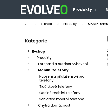
K
Přejít
na
o
Produkty
N
Zpět
Zpět
obsah
š
do
do
í
Domů
E-shop
Produkty
Mobilní tele
obchodu
obchodu
k
P
o
Přeskočit
Kategorie
s
kategorie
t
E-shop
r
Produkty
a
Fotopasti a outdoor vybavení
n
Mobilní telefony
n
Nabíjení a příslušenství pro
í
telefony
p
Tlačítkové telefony
a
Odolné mobilní telefony
n
Seniorské mobilní telefony
e
Chytrá domácnost