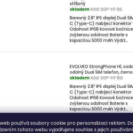
p
stříbrný
skladem
Kód:
SGP-H1-BS
r
s
Barevný 2.8“ IPS displej Dual S
o
p
C (Type-C) nabíjecí konektor
d
Odolnost IP68 Kovové bočnice
r
u
zvýšenou odolnost Baterie s
o
kapacitou 5000 mAh Výdrž...
k
d
t
u
ů
k
EVOLVEO StrongPhone H1, vod
t
odolný Dual SIM telefon, čern
ů
skladem
Kód:
SGP-H1-BG
Barevný 2.8“ IPS displej Dual S
C (Type-C) nabíjecí konektor
Odolnost IP68 Kovové bočnice
zvýšenou odolnost Baterie s
kapacitou 5000 mAh Výdrž...
web používá soubory cookie pro personalizaci reklam. D
zením tohoto webu vyjadřujete souhlas s jejich používán