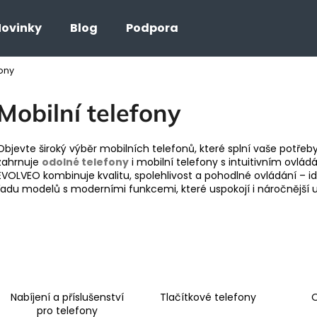
ovinky
Blog
Podpora
fony
Co potřebujete najít?
Mobilní telefony
HLEDAT
Objevte široký výběr mobilních telefonů, které splní vaše potřeby
zahrnuje
odolné telefony
i mobilní telefony s intuitivním ovlád
EVOLVEO kombinuje kvalitu, spolehlivost a pohodlné ovládání – id
řadu modelů s moderními funkcemi, které uspokojí i náročnější u
Nabíjení a příslušenství
Tlačítkové telefony
O
pro telefony