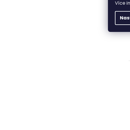
Více i
Nas