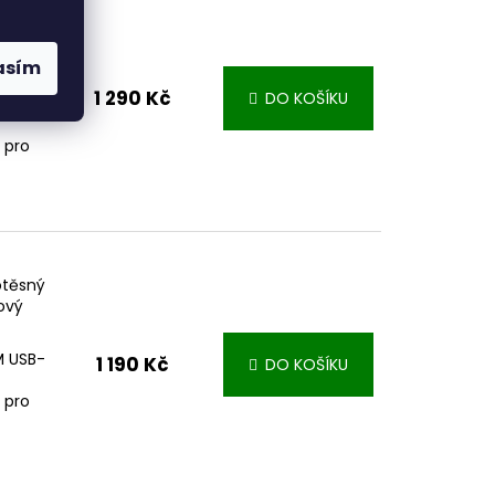
otěsný
ká
asím
1 290 Kč
DO KOŠÍKU
IM USB-
 pro
otěsný
ový
IM USB-
1 190 Kč
DO KOŠÍKU
 pro