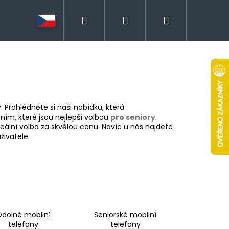
Hledat
Přihlášení
Nákupní
košík
. Prohlédněte si naši nabídku, která
áním, které jsou nejlepší volbou
pro seniory
.
eální volba za skvělou cenu. Navíc u nás najdete
živatele.
dolné mobilní
Seniorské mobilní
telefony
telefony