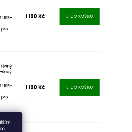
1 190 Kč
DO KOŠÍKU
IM USB-
 pro
otěsný
o-šedý
IM USB-
1 190 Kč
DO KOŠÍKU
 pro
alším
ím.