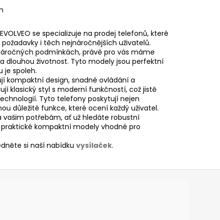
m
 EVOLVEO se specializuje na prodej telefonů, které
 požadavky i těch nejnáročnějších uživatelů.
 v náročných podmínkách, právě pro vás máme
 dlouhou životnost. Tyto modely jsou perfektní
 je spoleh.
rují kompaktní design, snadné ovládání a
ují klasický styl s moderní funkčností, což jistě
echnologií. Tyto telefony poskytují nejen
u důležité funkce, které ocení každý uživatel.
 vašim potřebám, ať už hledáte robustní
bo praktické kompaktní modely vhodné pro
édněte si naší nabídku
vysílaček
.