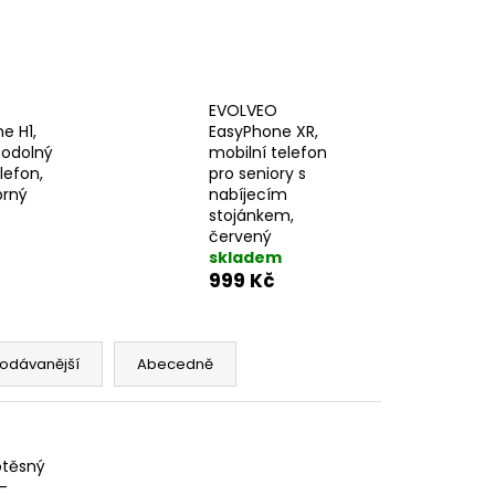
EVOLVEO
e H1,
EasyPhone XR,
 odolný
mobilní telefon
lefon,
pro seniory s
brný
nabíjecím
stojánkem,
červený
skladem
999 Kč
odávanější
Abecedně
otěsný
-