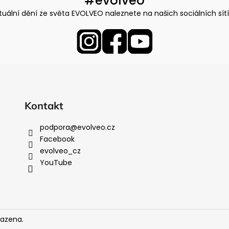
#evolveo
tuální dění ze světa EVOLVEO naleznete na našich sociálních sít
Kontakt
podpora
@
evolveo.cz
Facebook
evolveo_cz
YouTube
razena.