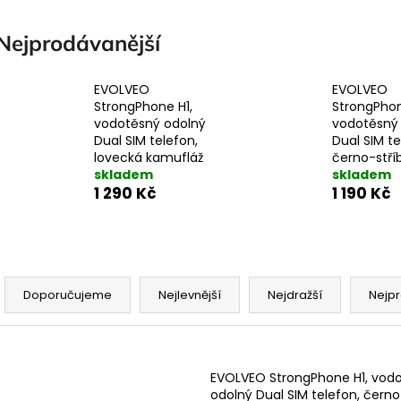
Nejprodávanější
EVOLVEO
EVOLVEO
StrongPhone H1,
StrongPhon
vodotěsný odolný
vodotěsný
Dual SIM telefon,
Dual SIM te
lovecká kamufláž
černo-stří
skladem
skladem
1 290 Kč
1 190 Kč
Ř
a
Doporučujeme
Nejlevnější
Nejdražší
Nejpr
z
e
V
n
ý
EVOLVEO StrongPhone H1, vod
odolný Dual SIM telefon, černo
p