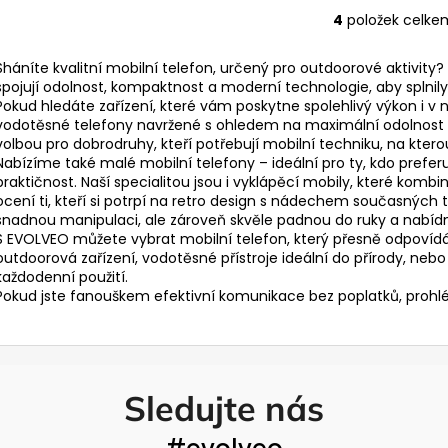
4
položek celke
O
v
Sháníte kvalitní mobilní telefon, určený pro outdoorové aktivity?
l
spojují odolnost, kompaktnost a moderní technologie, aby splnily
á
Pokud hledáte zařízení, které vám poskytne spolehlivý výkon i
d
vodotěsné telefony navržené s ohledem na maximální odolnost a
a
volbou pro dobrodruhy, kteří potřebují mobilní techniku, na kterou
c
Nabízíme také
malé mobilní telefony
– ideální pro ty, kdo prefe
í
praktičnost. Naší specialitou jsou i
vyklápěcí mobily
, které kombin
ocení ti, kteří si potrpí na retro design s nádechem současných t
p
snadnou manipulaci, ale zároveň skvěle padnou do ruky a nabídno
r
S EVOLVEO můžete vybrat mobilní telefon, který přesně odpovídá
v
outdoorová zařízení, vodotěsné přístroje ideální do přírody, ne
k
každodenní použití.
y
Pokud jste fanouškem efektivní komunikace bez poplatků, prohl
v
ý
p
i
Sledujte nás
s
u