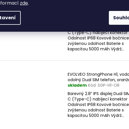
EVOLVEO StrongPhone H1, vod
nformací
zde
.
odolný Dual SIM telefon, lovec
kamufláž
tavení
Souhl
skladem
Kód:
SGP-H1-HNT
Barevný 2.8“ IPS displej Dual S
C (Type-C) nabíjecí konektor
Odolnost IP68 Kovové bočnice
zvýšenou odolnost Baterie s
kapacitou 5000 mAh Výdrž...
EVOLVEO StrongPhone H1, vod
odolný Dual SIM telefon, oranž
skladem
Kód:
SGP-H1-OR
Barevný 2.8“ IPS displej Dual S
C (Type-C) nabíjecí konektor
Odolnost IP68 Kovové bočnice
zvýšenou odolnost Baterie s
kapacitou 5000 mAh Výdrž...