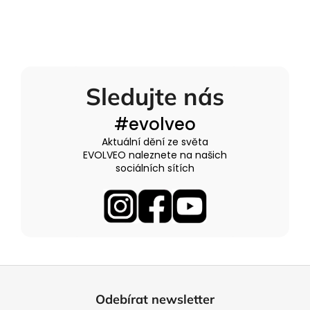
Sledujte nás
#evolveo
Aktuální dění ze světa
EVOLVEO naleznete na našich
sociálních sítích
Z
á
Odebírat newsletter
p