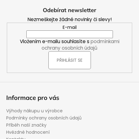
á
Odebírat newsletter
p
Nezmeškejte žádné novinky či slevy!
a
E-mail
t
í
Vložením e-mailu souhlasíte s
podmínkami
ochrany osobních údajů
PŘIHLÁSIT SE
Informace pro vás
Výhody nákupu u výrobce
Podmínky ochrany osobních údajů
Příběh naší značky
Hvězdné hodnocení