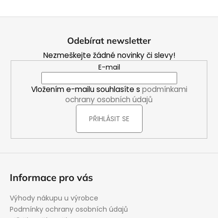
Z
á
Odebírat newsletter
p
Nezmeškejte žádné novinky či slevy!
a
E-mail
t
í
Vložením e-mailu souhlasíte s
podmínkami
ochrany osobních údajů
PŘIHLÁSIT SE
Informace pro vás
Výhody nákupu u výrobce
Podmínky ochrany osobních údajů