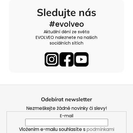
Sledujte nás
#evolveo
Aktuální dění ze světa
EVOLVEO naleznete na našich
sociálních sítích
Z
á
Odebírat newsletter
p
Nezmeškejte žádné novinky či slevy!
a
E-mail
t
í
Vložením e-mailu souhlasíte s
podmínkami