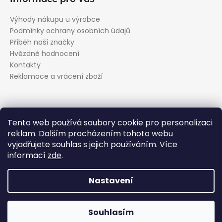
Výhody nákupu u výrobce
Podmínky ochrany osobních údajů
Příběh naší značky
Hvězdné hodnocení
Kontakty
Reklamace a vrácení zboží
Kontakt
Tento web používá soubory cookie pro personalizaci
reklam. Dalším procházením tohoto webu
podpora
@
evolveo.cz
vyjadřujete souhlas s jejich používáním. Více
Facebook
informací
zde
.
evolveo_cz
YouTube
Nastavení
Vytvořil Shoptet
Souhlasím
Copyright 2026
EVOLVEO.cz
. Všechna práva vyhrazena.