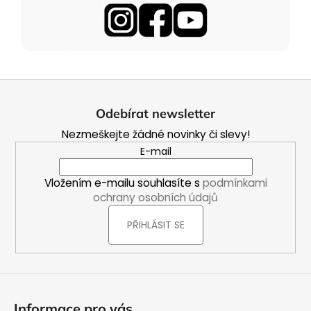
Z
á
Odebírat newsletter
p
Nezmeškejte žádné novinky či slevy!
a
E-mail
t
í
Vložením e-mailu souhlasíte s
podmínkami
ochrany osobních údajů
PŘIHLÁSIT SE
Informace pro vás