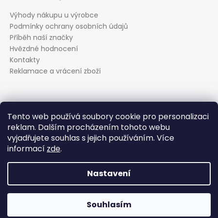
Výhody nákupu u výrobce
Podmínky ochrany osobních údajů
Příběh naší značky
Hvězdné hodnocení
Kontakty
Reklamace a vrácení zboží
Kontakt
Tento web používá soubory cookie pro personalizaci
reklam. Dalším procházením tohoto webu
podpora
@
evolveo.cz
vyjadřujete souhlas s jejich používáním. Více
Facebook
informací
zde
.
evolveo_cz
YouTube
Nastavení
Vytvořil Shoptet
Souhlasím
Copyright 2026
EVOLVEO.cz
. Všechna práva vyhrazena.