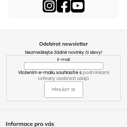
Z
á
Odebírat newsletter
p
Nezmeškejte žádné novinky či slevy!
a
E-mail
t
í
Vložením e-mailu souhlasíte s
podmínkami
ochrany osobních údajů
PŘIHLÁSIT SE
Informace pro vás