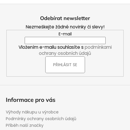
Z
á
Odebírat newsletter
p
Nezmeškejte žádné novinky či slevy!
a
E-mail
t
í
Vložením e-mailu souhlasíte s
podmínkami
ochrany osobních údajů
PŘIHLÁSIT SE
Informace pro vás
Výhody nákupu u výrobce
Podmínky ochrany osobních údajů
Příběh naší značky