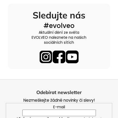
Sledujte nás
#evolveo
Aktuální dění ze světa
EVOLVEO naleznete na našich
sociálních sítích
Z
á
Odebírat newsletter
p
Nezmeškejte žádné novinky či slevy!
a
E-mail
t
í