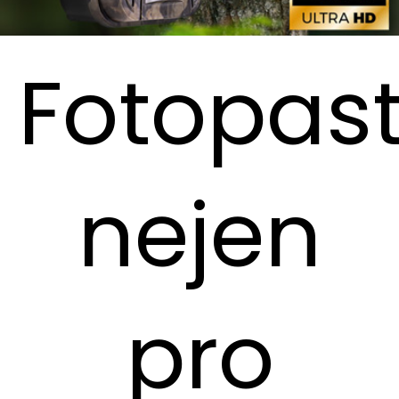
a
j
Fotopast
í
t
?
nejen
HLEDAT
pro