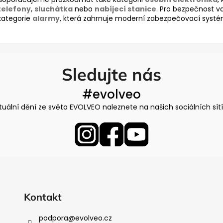
v
telefony
,
sluchátka
nebo
nabíjecí stanice
. Pro bezpečnost v
k
kategorie
alarmy
, která zahrnuje moderní zabezpečovací systé
y
v
ý
p
Sledujte nás
i
s
#evolveo
u
tuální dění ze světa EVOLVEO naleznete na našich sociálních sít
Kontakt
podpora
@
evolveo.cz