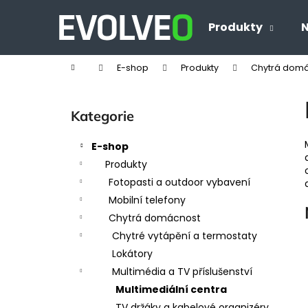
K
Přejít
na
o
Produkty
N
Zpět
Zpět
obsah
š
do
do
í
Domů
E-shop
Produkty
Chytrá dom
obchodu
obchodu
k
P
o
Přeskočit
Kategorie
s
kategorie
t
E-shop
r
Produkty
a
Fotopasti a outdoor vybavení
n
Mobilní telefony
n
Chytrá domácnost
í
Chytré vytápění a termostaty
p
Lokátory
a
Multimédia a TV příslušenství
n
Multimediální centra
e
TV držáky a kabelové organizéry