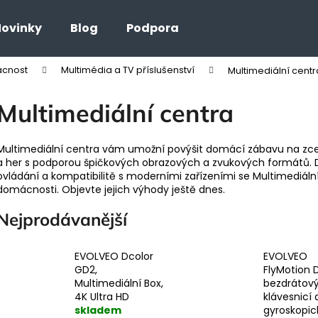
ovinky
Blog
Podpora
ácnost
Multimédia a TV příslušenství
Multimediální centr
Co potřebujete najít?
Multimediální centra
HLEDAT
Multimediální centra vám umožní povýšit domácí zábavu na zcel
a her s podporou špičkových obrazových a zvukových formátů. 
ovládání a kompatibilitě s moderními zařízeními se Multimediáln
domácnosti. Objevte jejich výhody ještě dnes.
Nejprodávanější
EVOLVEO Dcolor
EVOLVEO
GD2,
FlyMotion D
Multimediální Box,
bezdrátov
4K Ultra HD
klávesnicí 
skladem
gyroskopic