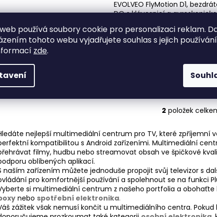
k
EVOLVEO FlyMotion D1, bezdrá
t
DO s klávesnicí a gyroskopick
myší
ů
web používá soubory cookie pro personalizaci reklam. D
skladem
Kód:
HMC-FLMD1
zením tohoto webu vyjadřujete souhlas s jejich používán
AirMouse a klávesnice 2v1, 6ti
nformací
zde
.
měření pohybu, podpora ovlá
hlasem, IR programovatelné tl
vestavěná lithiová baterie, po
tavení
Souhl
Plug & Play, USB adaptér 2.4 G
2
položek celke
O
v
Hledáte nejlepší multimediální centrum pro TV, které zpříjemní v
l
perfektní kompatibilitou s Android zařízeními. Multimediální centr
á
přehrávat filmy, hudbu nebo streamovat obsah ve špičkové kvalitě
d
podporu oblíbených aplikací.
a
S naším zařízením můžete jednoduše propojit svůj televizor s dal
c
ovládání pro komfortnější používání a spolehnout se na funkci Plu
í
Vyberte si multimediální centrum z našeho portfolia a obohaťte 
boxy
nebo
spotřební elektronika
.
p
Váš zážitek však nemusí končit u multimediálního centra. Pokud 
r
doporučujeme prozkoumat také kategorii
osobní elektronika
,