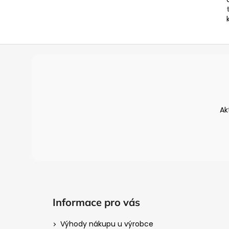
Z
á
p
a
t
Ak
í
Informace pro vás
Výhody nákupu u výrobce