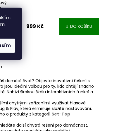
tový
ou
alším
ím.
999 Kč
DO KOŠÍKU
-osé
dání
ačítko,
dpora
asím
Hz
m
áš domácí život? Objevte inovativní řešení s
a jsou ideální volbou pro ty, kdo chtějí snadno
. Nabízí širokou škálu interaktivních funkcí a
šími chytrými zařízeními, využívat hlasové
g & Play, která eliminuje složité nastavování.
ho o produkty z kategorií
Set-Top
hledáte další chytrá řešení pro domácnost,
 kde najdete produkty jako
mobilní