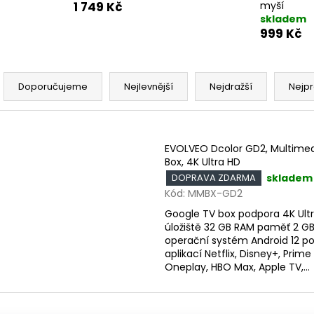
1 749 Kč
myší
skladem
999 Kč
Ř
a
Doporučujeme
Nejlevnější
Nejdražší
Nejpr
z
e
V
n
ý
EVOLVEO Dcolor GD2, Multimed
Box, 4K Ultra HD
p
p
skladem
DOPRAVA ZDARMA
Kód:
MMBX-GD2
r
s
o
Google TV box podpora 4K Ult
p
úložiště 32 GB RAM paměť 2 G
d
r
operační systém Android 12 p
u
aplikací Netflix, Disney+, Prime
o
Oneplay, HBO Max, Apple TV,...
k
d
t
u
ů