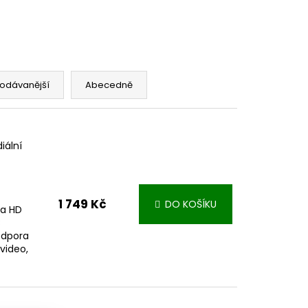
odávanější
Abecedně
iální
1 749 Kč
DO KOŠÍKU
ra HD
B
odpora
 video,