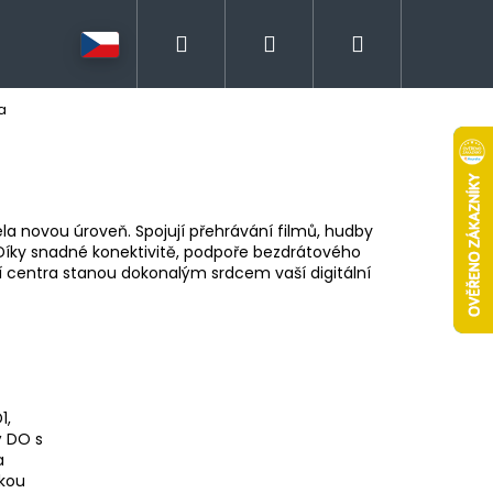
Hledat
Přihlášení
Nákupní
a
košík
a novou úroveň. Spojují přehrávání filmů, hudby
Díky snadné konektivitě, podpoře bezdrátového
í centra stanou dokonalým srdcem vaší digitální
1,
ý DO s
a
kou