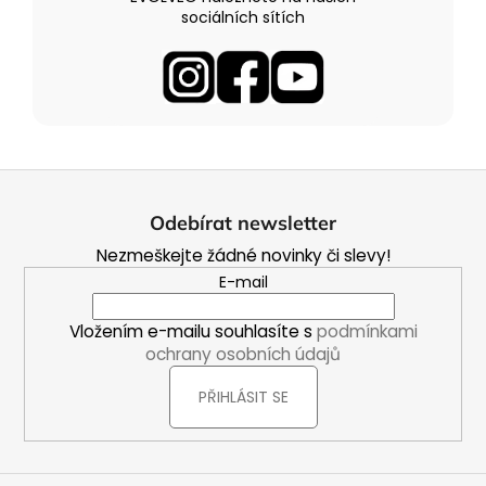
sociálních sítích
Z
á
Odebírat newsletter
p
Nezmeškejte žádné novinky či slevy!
a
E-mail
t
í
Vložením e-mailu souhlasíte s
podmínkami
ochrany osobních údajů
PŘIHLÁSIT SE